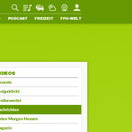
Playlist
Staupilot
Wetter
Webcam
Mein FFH
O
PODCAST
FREIZEIT
FFH-WELT
IDEOS
eueste
stgeklickt
estbewertet
achrichten
uten Morgen Hessen
agazin