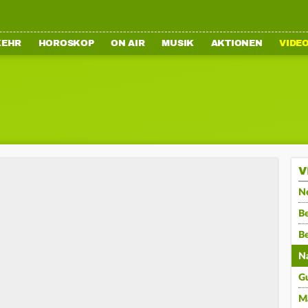
KEHR
HOROSKOP
ON AIR
MUSIK
AKTIONEN
VIDE
V
N
Be
B
N
G
M