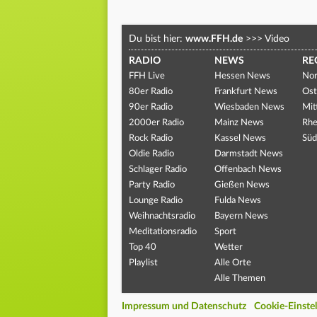
Du bist hier:
www.FFH.de
>>>
Video
RADIO
NEWS
RE
FFH Live
Hessen News
Nor
80er Radio
Frankfurt News
Ost
90er Radio
Wiesbaden News
Mit
2000er Radio
Mainz News
Rhe
Rock Radio
Kassel News
Süd
Oldie Radio
Darmstadt News
Schlager Radio
Offenbach News
Party Radio
Gießen News
Lounge Radio
Fulda News
Weihnachtsradio
Bayern News
Meditationsradio
Sport
Top 40
Wetter
Playlist
Alle Orte
Alle Themen
Impressum und Datenschutz
Cookie-Einste