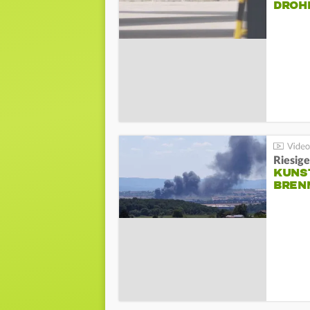
DROH
Riesige
KUNS
BREN