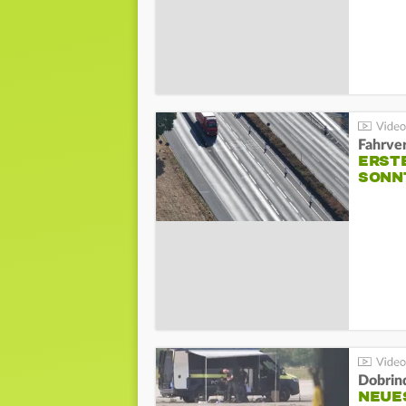
Fahrve
ERST
SONN
Dobrin
NEUE