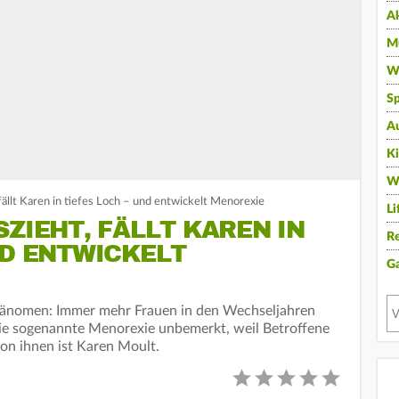
A
Mu
Wi
Sp
A
K
W
 fällt Karen in tiefes Loch – und entwickelt Menorexie
Li
SZIEHT, FÄLLT KAREN IN
Re
ND ENTWICKELT
G
Phänomen: Immer mehr Frauen in den Wechseljahren
die sogenannte Menorexie unbemerkt, weil Betroffene
von ihnen ist Karen Moult.