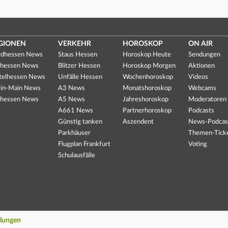
GIONEN
VERKEHR
HOROSKOP
ON AIR
dhessen News
Staus Hessen
Horoskop Heute
Sendungen
hessen News
Blitzer Hessen
Horoskop Morgen
Aktionen
telhessen News
Unfälle Hessen
Wochenhoroskop
Videos
in-Main News
A3 News
Monatshoroskop
Webcams
hessen News
A5 News
Jahreshoroskop
Moderatoren
A661 News
Partnerhoroskop
Podcasts
Günstig tanken
Aszendent
News-Podcas
Parkhäuser
Themen-Tick
Flugplan Frankfurt
Voting
Schulausfälle
llungen