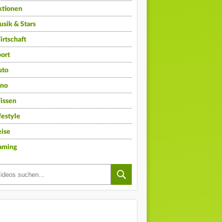
ktionen
sik & Stars
rtschaft
ort
uto
ino
issen
festyle
ise
aming