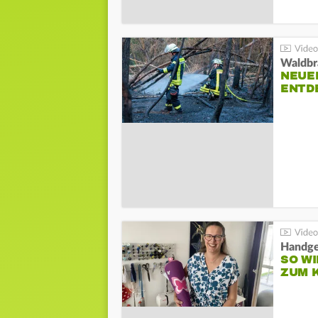
Waldbr
NEUE
ENTD
Handge
SO WI
ZUM 