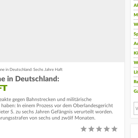
A
Mu
Wi
Sp
A
K
W
ne in Deutschland: Sechs Jahre Haft
Li
e in Deutschland:
Re
FT
G
geakte gegen Bahnstrecken und militärische
t haben: In einem Prozess vor dem Oberlandesgericht
ter S. zu sechs Jahren Gefängnis verurteilt worden.
ungsstrafen von sechs und zwölf Monaten.