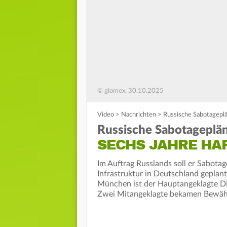
© glomex, 30.10.2025
Video
>
Nachrichten
>
Russische Sabotageplä
Russische Sabotageplän
SECHS JAHRE HA
Im Auftrag Russlands soll er Sabota
Infrastruktur in Deutschland geplan
München ist der Hauptangeklagte Die
Zwei Mitangeklagte bekamen Bewähr