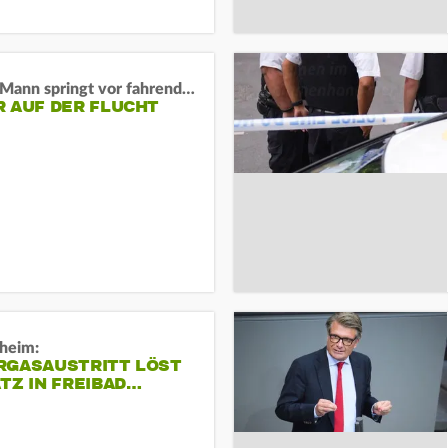
BaWü: Mann springt vor fahrendes Auto und schießt
R AUF DER FLUCHT
sheim:
RGASAUSTRITT LÖST
TZ IN FREIBAD…