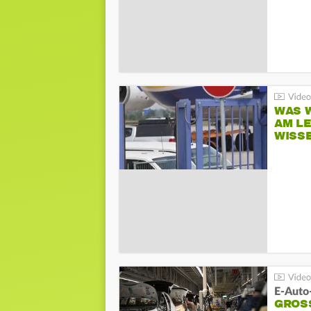
WAS W
AM L
WISS
E-Auto
GROS