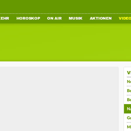
KEHR
HOROSKOP
ON AIR
MUSIK
AKTIONEN
VIDE
V
N
Be
B
N
G
M