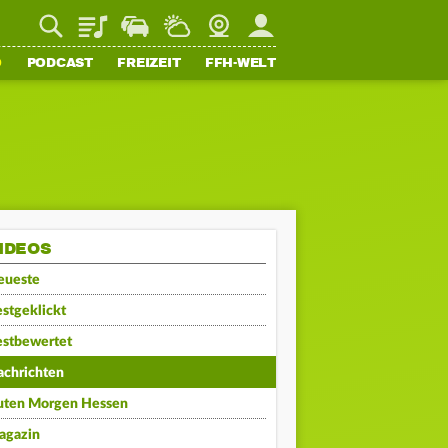
Playlist
Staupilot
Wetter
Webcam
Mein FFH
O
PODCAST
FREIZEIT
FFH-WELT
IDEOS
eueste
stgeklickt
estbewertet
achrichten
uten Morgen Hessen
agazin