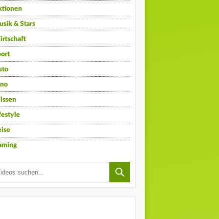
ktionen
sik & Stars
rtschaft
ort
uto
ino
issen
festyle
ise
aming