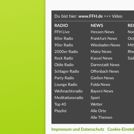
Du bist hier:
www.FFH.de
>>>
Video
RADIO
NEWS
RE
FFH Live
Hessen News
Nor
80er Radio
Frankfurt News
Ost
90er Radio
Wiesbaden News
Mit
2000er Radio
Mainz News
Rhe
Rock Radio
Kassel News
Süd
Oldie Radio
Darmstadt News
Schlager Radio
Offenbach News
Party Radio
Gießen News
Lounge Radio
Fulda News
Weihnachtsradio
Bayern News
Meditationsradio
Sport
Top 40
Wetter
Playlist
Alle Orte
Alle Themen
Impressum und Datenschutz
Cookie-Einste