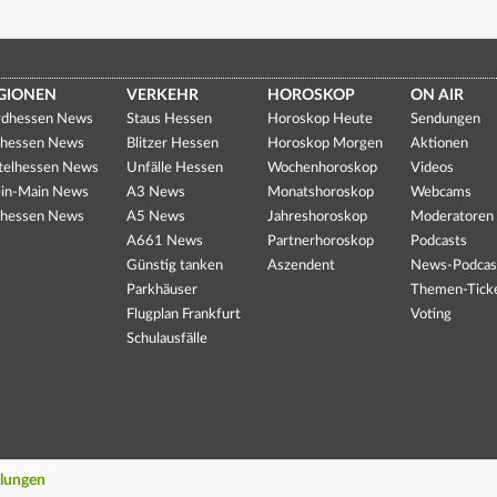
GIONEN
VERKEHR
HOROSKOP
ON AIR
dhessen News
Staus Hessen
Horoskop Heute
Sendungen
hessen News
Blitzer Hessen
Horoskop Morgen
Aktionen
telhessen News
Unfälle Hessen
Wochenhoroskop
Videos
in-Main News
A3 News
Monatshoroskop
Webcams
hessen News
A5 News
Jahreshoroskop
Moderatoren
A661 News
Partnerhoroskop
Podcasts
Günstig tanken
Aszendent
News-Podcas
Parkhäuser
Themen-Tick
Flugplan Frankfurt
Voting
Schulausfälle
llungen