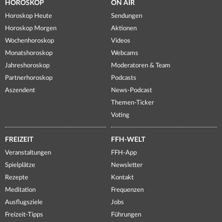
HOROSKOP
ON AIR
Horoskop Heute
Sendungen
Horoskop Morgen
Aktionen
Wochenhoroskop
Videos
Monatshoroskop
Webcams
Jahreshoroskop
Moderatoren & Team
Partnerhoroskop
Podcasts
Aszendent
News-Podcast
Themen-Ticker
Voting
FREIZEIT
FFH-WELT
Veranstaltungen
FFH-App
Spielplätze
Newsletter
Rezepte
Kontakt
Meditation
Frequenzen
Ausflugsziele
Jobs
Freizeit-Tipps
Führungen