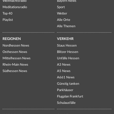
Weihnachtsradio
Bayern News
Meditationsradio
Sport
Top 40
Wetter
Playlist
Alle Orte
Alle Themen
REGIONEN
VERKEHR
Nordhessen News
Staus Hessen
Osthessen News
Blitzer Hessen
Mittelhessen News
Unfälle Hessen
Rhein-Main News
A3 News
Südhessen News
A5 News
A661 News
Günstig tanken
Parkhäuser
Flugplan Frankfurt
Schulausfälle