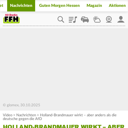
et
Nachrichten
Guten Morgen Hessen
Magazin
Aktionen
Playlist
Staupilot
Wetter
Webcam
Mein
© glomex, 30.10.2025
Video
>
Nachrichten
>
Holland-Brandmauer wirkt – aber anders als die
deutsche gegen die AfD
HOLLAND-BRANDMAUER WIRKT – ABER