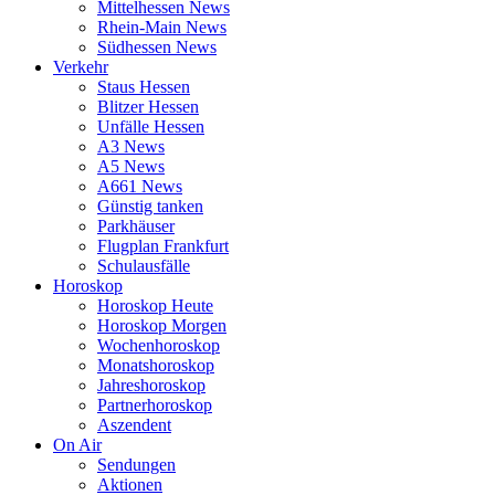
Mittelhessen News
Rhein-Main News
Südhessen News
Verkehr
Staus Hessen
Blitzer Hessen
Unfälle Hessen
A3 News
A5 News
A661 News
Günstig tanken
Parkhäuser
Flugplan Frankfurt
Schulausfälle
Horoskop
Horoskop Heute
Horoskop Morgen
Wochenhoroskop
Monatshoroskop
Jahreshoroskop
Partnerhoroskop
Aszendent
On Air
Sendungen
Aktionen