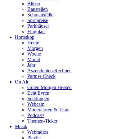
Blitzer
Baustellen
Schulausfälle
Spritpreise
Parkhäuser
Flugplan
Horoskop
Heute
Morgen
Woche
Monat
Jahr
Aszendenten-Rechner
Partner-Check
On Air
Guten Morgen Hessen
Echt Evren
Sendungen
Webcam
Moderatoren & Team
Podcasts
Themen-Ticker
Musik
Webradios
Playlist