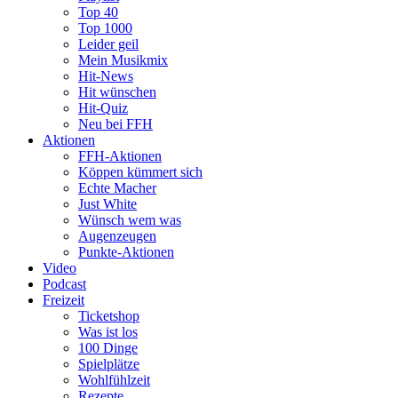
Top 40
Top 1000
Leider geil
Mein Musikmix
Hit-News
Hit wünschen
Hit-Quiz
Neu bei FFH
Aktionen
FFH-Aktionen
Köppen kümmert sich
Echte Macher
Just White
Wünsch wem was
Augenzeugen
Punkte-Aktionen
Video
Podcast
Freizeit
Ticketshop
Was ist los
100 Dinge
Spielplätze
Wohlfühlzeit
Rezepte