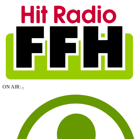
ON AIR:
-