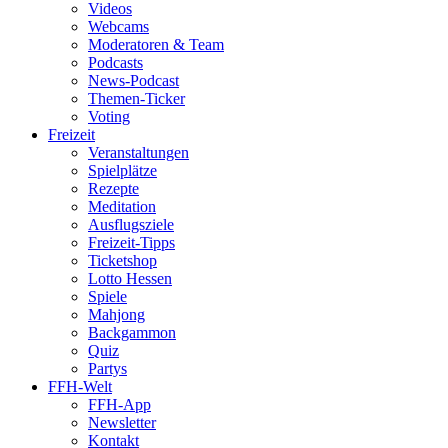
Videos
Webcams
Moderatoren & Team
Podcasts
News-Podcast
Themen-Ticker
Voting
Freizeit
Veranstaltungen
Spielplätze
Rezepte
Meditation
Ausflugsziele
Freizeit-Tipps
Ticketshop
Lotto Hessen
Spiele
Mahjong
Backgammon
Quiz
Partys
FFH-Welt
FFH-App
Newsletter
Kontakt