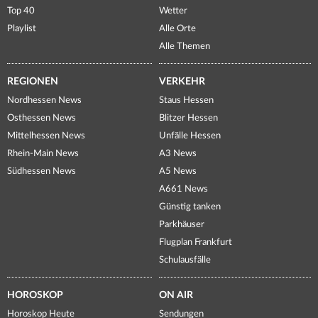
Top 40
Wetter
Playlist
Alle Orte
Alle Themen
REGIONEN
VERKEHR
Nordhessen News
Staus Hessen
Osthessen News
Blitzer Hessen
Mittelhessen News
Unfälle Hessen
Rhein-Main News
A3 News
Südhessen News
A5 News
A661 News
Günstig tanken
Parkhäuser
Flugplan Frankfurt
Schulausfälle
HOROSKOP
ON AIR
Horoskop Heute
Sendungen