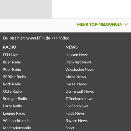
MEHR TOP-MELDUNGEN
Du bist hier:
www.FFH.de
>>>
Video
RADIO
NEWS
FFH Live
Hessen News
80er Radio
Frankfurt News
90er Radio
Wiesbaden News
2000er Radio
Mainz News
Rock Radio
Kassel News
Oldie Radio
Darmstadt News
Schlager Radio
Offenbach News
Party Radio
Gießen News
Lounge Radio
Fulda News
Weihnachtsradio
Bayern News
Meditationsradio
Sport