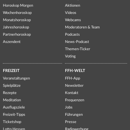
Horoskop Morgen
Aktionen
Wochenhoroskop
Videos
Monatshoroskop
Webcams
Jahreshoroskop
Moderatoren & Team
Partnerhoroskop
Podcasts
Aszendent
News-Podcast
Themen-Ticker
Voting
FREIZEIT
FFH-WELT
Veranstaltungen
FFH-App
Spielplätze
Newsletter
Rezepte
Kontakt
Meditation
Frequenzen
Ausflugsziele
Jobs
Freizeit-Tipps
Führungen
Ticketshop
Presse
Lotto Hessen
Radiowerbung