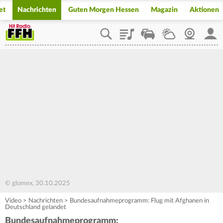
et
Nachrichten
Guten Morgen Hessen
Magazin
Aktionen
Playlist
Staupilot
Wetter
Webcam
Mein
© glomex, 30.10.2025
Video
>
Nachrichten
>
Bundesaufnahmeprogramm: Flug mit Afghanen in
Deutschland gelandet
Bundesaufnahmeprogramm: