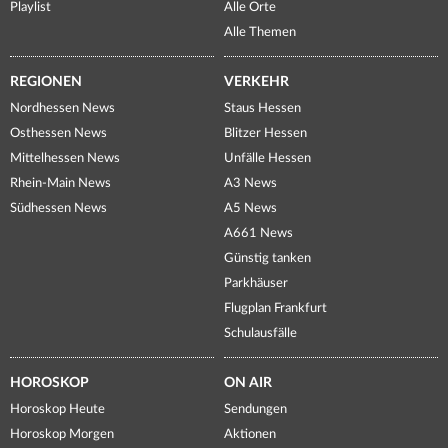
Playlist
Alle Orte
Alle Themen
REGIONEN
VERKEHR
Nordhessen News
Staus Hessen
Osthessen News
Blitzer Hessen
Mittelhessen News
Unfälle Hessen
Rhein-Main News
A3 News
Südhessen News
A5 News
A661 News
Günstig tanken
Parkhäuser
Flugplan Frankfurt
Schulausfälle
HOROSKOP
ON AIR
Horoskop Heute
Sendungen
Horoskop Morgen
Aktionen