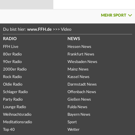
MEHR SPORT
Du bist hier:
www.FFH.de
>>>
Video
RADIO
NEWS
FFH Live
Hessen News
80er Radio
Frankfurt News
90er Radio
Wiesbaden News
2000er Radio
Mainz News
Rock Radio
Kassel News
Oldie Radio
Darmstadt News
Schlager Radio
Offenbach News
Party Radio
Gießen News
Lounge Radio
Fulda News
Weihnachtsradio
Bayern News
Meditationsradio
Sport
Top 40
Wetter