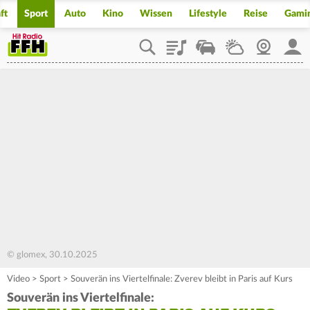
ft
Sport
Auto
Kino
Wissen
Lifestyle
Reise
Gami
Playlist
Staupilot
Wetter
Webcam
Mein
© glomex, 30.10.2025
Video
>
Sport
>
Souverän ins Viertelfinale: Zverev bleibt in Paris auf Kurs
Souverän ins Viertelfinale: