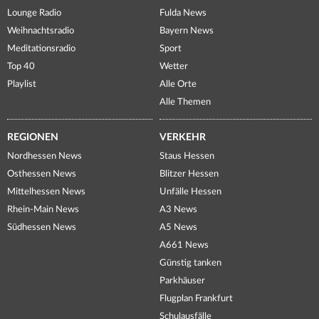
Lounge Radio
Fulda News
Weihnachtsradio
Bayern News
Meditationsradio
Sport
Top 40
Wetter
Playlist
Alle Orte
Alle Themen
REGIONEN
VERKEHR
Nordhessen News
Staus Hessen
Osthessen News
Blitzer Hessen
Mittelhessen News
Unfälle Hessen
Rhein-Main News
A3 News
Südhessen News
A5 News
A661 News
Günstig tanken
Parkhäuser
Flugplan Frankfurt
Schulausfälle