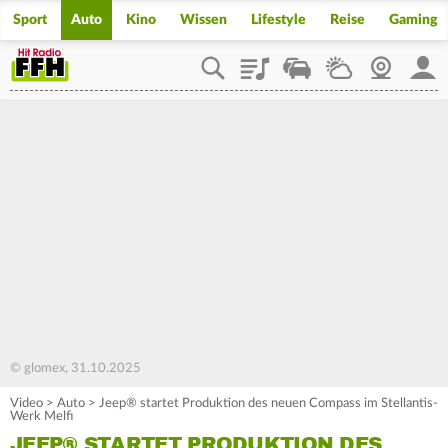
Sport
Auto
Kino
Wissen
Lifestyle
Reise
Gaming
Playlist
Staupilot
Wetter
Webcam
Mein
© glomex, 31.10.2025
Video
>
Auto
>
Jeep® startet Produktion des neuen Compass im Stellantis-
Werk Melfi
JEEP® STARTET PRODUKTION DES