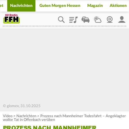
et
Nachrichten
Guten Morgen Hessen
Magazin
Aktionen
Playlist
Staupilot
Wetter
Webcam
Mein
© glomex, 31.10.2025
Video
>
Nachrichten
>
Prozess nach Mannheimer Todesfahrt – Angeklagter
wollte Tat in Offenbach verüben
PROZESS NACH MANNHEIMER