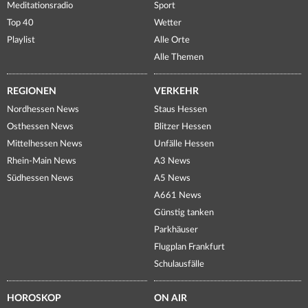
Meditationsradio
Sport
Top 40
Wetter
Playlist
Alle Orte
Alle Themen
REGIONEN
VERKEHR
Nordhessen News
Staus Hessen
Osthessen News
Blitzer Hessen
Mittelhessen News
Unfälle Hessen
Rhein-Main News
A3 News
Südhessen News
A5 News
A661 News
Günstig tanken
Parkhäuser
Flugplan Frankfurt
Schulausfälle
HOROSKOP
ON AIR