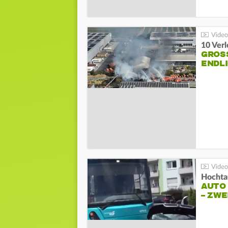
10 Ver
GROSS
NDLI
Hochta
AUTO
– ZW