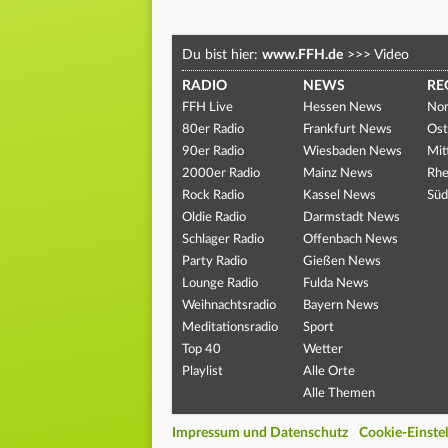
Du bist hier:
www.FFH.de
>>>
Video
RADIO
NEWS
RE
FFH Live
Hessen News
Nor
80er Radio
Frankfurt News
Ost
90er Radio
Wiesbaden News
Mit
2000er Radio
Mainz News
Rhe
Rock Radio
Kassel News
Süd
Oldie Radio
Darmstadt News
Schlager Radio
Offenbach News
Party Radio
Gießen News
Lounge Radio
Fulda News
Weihnachtsradio
Bayern News
Meditationsradio
Sport
Top 40
Wetter
Playlist
Alle Orte
Alle Themen
Impressum und Datenschutz
Cookie-Einste