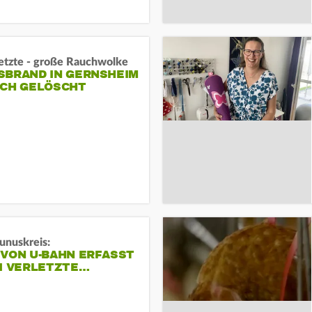
letzte - große Rauchwolke
BRAND IN GERNSHEIM E
CH GELÖSCHT
unuskreis:
 VON U-BAHN ERFASST
EI VERLETZTE…