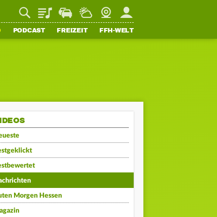
Playlist
Staupilot
Wetter
Webcam
Mein FFH
O
PODCAST
FREIZEIT
FFH-WELT
IDEOS
eueste
stgeklickt
estbewertet
achrichten
uten Morgen Hessen
agazin