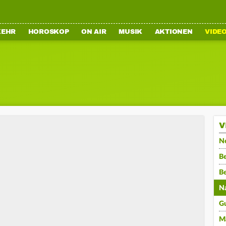
KEHR
HOROSKOP
ON AIR
MUSIK
AKTIONEN
VIDE
V
N
Be
B
N
G
M