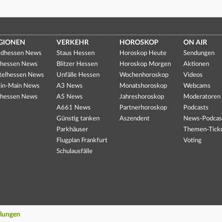
GIONEN
VERKEHR
HOROSKOP
ON AIR
dhessen News
Staus Hessen
Horoskop Heute
Sendungen
hessen News
Blitzer Hessen
Horoskop Morgen
Aktionen
telhessen News
Unfälle Hessen
Wochenhoroskop
Videos
in-Main News
A3 News
Monatshoroskop
Webcams
hessen News
A5 News
Jahreshoroskop
Moderatoren
A661 News
Partnerhoroskop
Podcasts
Günstig tanken
Aszendent
News-Podcas
Parkhäuser
Themen-Tick
Flugplan Frankfurt
Voting
Schulausfälle
llungen