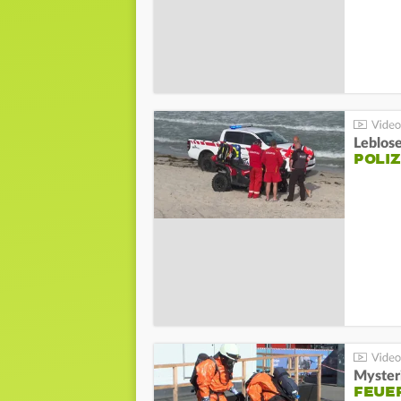
Leblos
POLIZ
Mysteri
FEUE