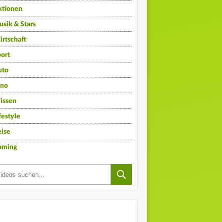
ktionen
sik & Stars
rtschaft
ort
uto
ino
issen
festyle
ise
aming