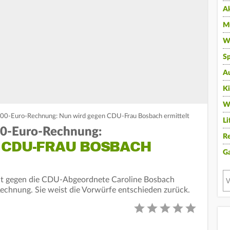
A
Mu
Wi
Sp
A
K
W
2500-Euro-Rechnung: Nun wird gegen CDU-Frau Bosbach ermittelt
Li
500-Euro-Rechnung:
Re
 CDU-FRAU BOSBACH
G
elt gegen die CDU-Abgeordnete Caroline Bosbach
echnung. Sie weist die Vorwürfe entschieden zurück.