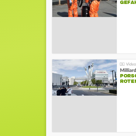
GEFA
Millia
PORSC
ROTE