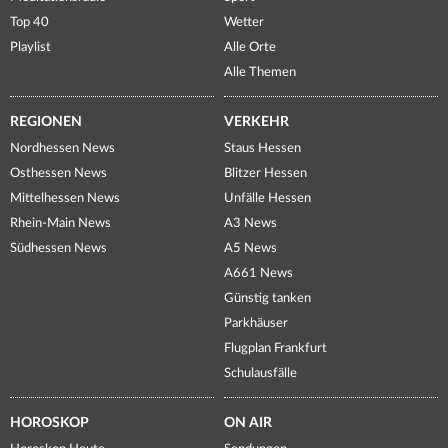
Top 40
Wetter
Playlist
Alle Orte
Alle Themen
REGIONEN
VERKEHR
Nordhessen News
Staus Hessen
Osthessen News
Blitzer Hessen
Mittelhessen News
Unfälle Hessen
Rhein-Main News
A3 News
Südhessen News
A5 News
A661 News
Günstig tanken
Parkhäuser
Flugplan Frankfurt
Schulausfälle
HOROSKOP
ON AIR