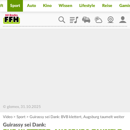
ft
Sport
Auto
Kino
Wissen
Lifestyle
Reise
Gami
Playlist
Staupilot
Wetter
Webcam
Mein
© glomex, 31.10.2025
Video
>
Sport
>
Guirassy sei Dank: BVB klettert, Augsburg taumelt weiter
Guirassy sei Dank: