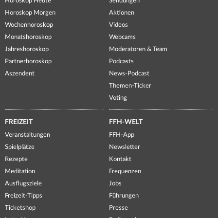
Horoskop Heute
Sendungen
Horoskop Morgen
Aktionen
Wochenhoroskop
Videos
Monatshoroskop
Webcams
Jahreshoroskop
Moderatoren & Team
Partnerhoroskop
Podcasts
Aszendent
News-Podcast
Themen-Ticker
Voting
FREIZEIT
FFH-WELT
Veranstaltungen
FFH-App
Spielplätze
Newsletter
Rezepte
Kontakt
Meditation
Frequenzen
Ausflugsziele
Jobs
Freizeit-Tipps
Führungen
Ticketshop
Presse