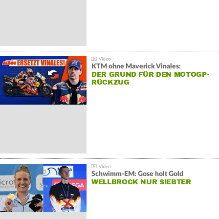
KTM ohne Maverick Vinales:
DER GRUND FÜR DEN MOTOGP-
RÜCKZUG
Schwimm-EM: Gose holt Gold
WELLBROCK NUR SIEBTER