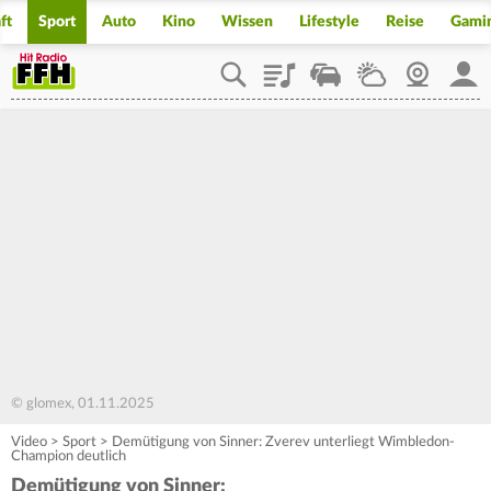
ft
Sport
Auto
Kino
Wissen
Lifestyle
Reise
Gami
Playlist
Staupilot
Wetter
Webcam
Mein
© glomex, 01.11.2025
Video
>
Sport
>
Demütigung von Sinner: Zverev unterliegt Wimbledon-
Champion deutlich
Demütigung von Sinner: