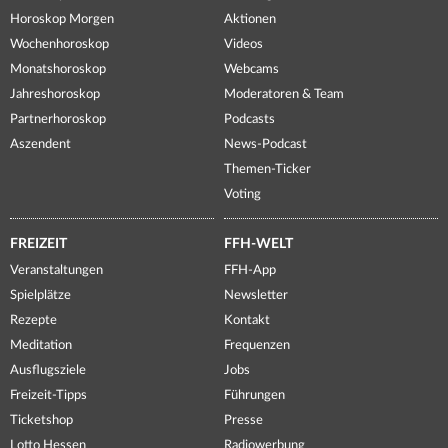
Horoskop Morgen
Aktionen
Wochenhoroskop
Videos
Monatshoroskop
Webcams
Jahreshoroskop
Moderatoren & Team
Partnerhoroskop
Podcasts
Aszendent
News-Podcast
Themen-Ticker
Voting
FREIZEIT
FFH-WELT
Veranstaltungen
FFH-App
Spielplätze
Newsletter
Rezepte
Kontakt
Meditation
Frequenzen
Ausflugsziele
Jobs
Freizeit-Tipps
Führungen
Ticketshop
Presse
Lotto Hessen
Radiowerbung