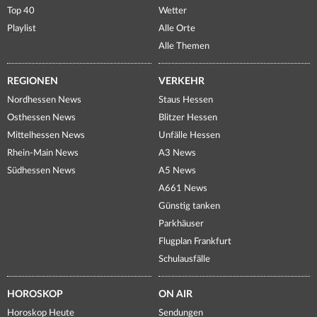
Top 40
Wetter
Playlist
Alle Orte
Alle Themen
REGIONEN
VERKEHR
Nordhessen News
Staus Hessen
Osthessen News
Blitzer Hessen
Mittelhessen News
Unfälle Hessen
Rhein-Main News
A3 News
Südhessen News
A5 News
A661 News
Günstig tanken
Parkhäuser
Flugplan Frankfurt
Schulausfälle
HOROSKOP
ON AIR
Horoskop Heute
Sendungen