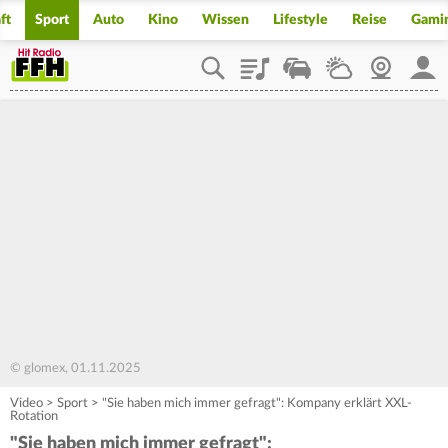
ft
Sport
Auto
Kino
Wissen
Lifestyle
Reise
Gami
Playlist
Staupilot
Wetter
Webcam
Mein
© glomex, 01.11.2025
Video
>
Sport
>
"Sie haben mich immer gefragt": Kompany erklärt XXL-
Rotation
"Sie haben mich immer gefragt":