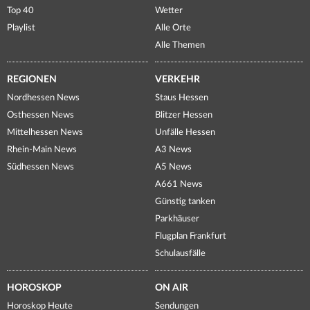
Top 40
Wetter
Playlist
Alle Orte
Alle Themen
REGIONEN
VERKEHR
Nordhessen News
Staus Hessen
Osthessen News
Blitzer Hessen
Mittelhessen News
Unfälle Hessen
Rhein-Main News
A3 News
Südhessen News
A5 News
A661 News
Günstig tanken
Parkhäuser
Flugplan Frankfurt
Schulausfälle
HOROSKOP
ON AIR
Horoskop Heute
Sendungen