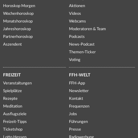
Horoskop Morgen
Aktionen
Wochenhoroskop
Videos
Monatshoroskop
Webcams
Jahreshoroskop
Moderatoren & Team
Partnerhoroskop
Podcasts
Aszendent
News-Podcast
Themen-Ticker
Voting
FREIZEIT
FFH-WELT
Veranstaltungen
FFH-App
Spielplätze
Newsletter
Rezepte
Kontakt
Meditation
Frequenzen
Ausflugsziele
Jobs
Freizeit-Tipps
Führungen
Ticketshop
Presse
Lotto Hessen
Radiowerbung