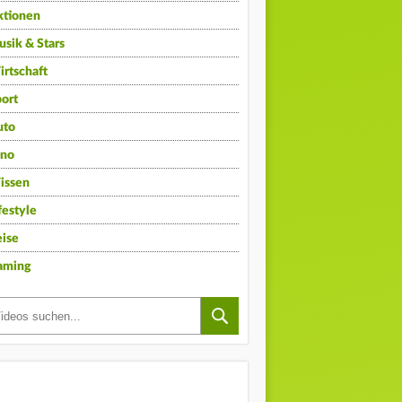
ktionen
sik & Stars
rtschaft
ort
uto
ino
issen
festyle
ise
aming