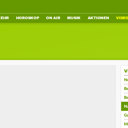
KEHR
HOROSKOP
ON AIR
MUSIK
AKTIONEN
VIDE
V
N
Be
B
N
G
M