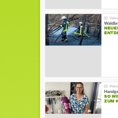
Waldbr
NEUE
ENTD
Handge
SO WI
ZUM 