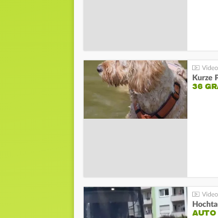
Kurze P
36 G
Hochta
AUTO