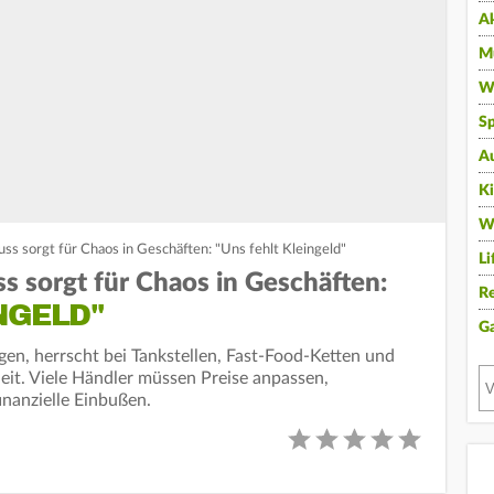
A
Mu
Wi
Sp
A
K
W
s sorgt für Chaos in Geschäften: "Uns fehlt Kleingeld"
Li
 sorgt für Chaos in Geschäften:
Re
NGELD"
G
gen, herrscht bei Tankstellen, Fast-Food-Ketten und
it. Viele Händler müssen Preise anpassen,
nanzielle Einbußen.