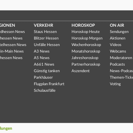
GIONEN
VERKEHR
HOROSKOP
ON AIR
dhessen News
Staus Hessen
Horoskop Heute
Sendungen
hessen News
Blitzer Hessen
Horoskop Morgen
Aktionen
telhessen News
Unfälle Hessen
Wochenhoroskop
Videos
in-Main News
A3 News
Monatshoroskop
Webcams
hessen News
A5 News
Jahreshoroskop
Moderatoren
A661 News
Partnerhoroskop
Podcasts
Günstig tanken
Aszendent
News-Podcas
Parkhäuser
Themen-Tick
Flugplan Frankfurt
Voting
Schulausfälle
llungen