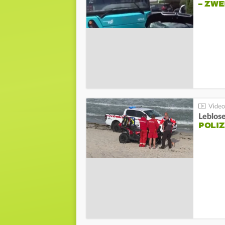
– ZW
Leblos
POLIZ