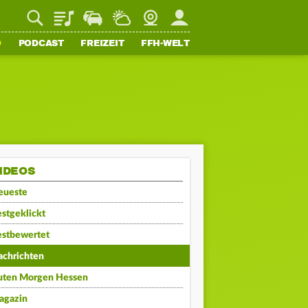
Playlist
Staupilot
Wetter
Webcam
Mein FFH
O
PODCAST
FREIZEIT
FFH-WELT
IDEOS
eueste
stgeklickt
estbewertet
achrichten
uten Morgen Hessen
agazin