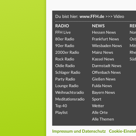
Du bist hier:
www.FFH.de
>>>
Video
RADIO
NEWS
RE
FFH Live
Hessen News
Nor
80er Radio
Frankfurt News
Ost
90er Radio
Wiesbaden News
Mit
2000er Radio
Mainz News
Rhe
Rock Radio
Kassel News
Süd
Oldie Radio
Darmstadt News
Schlager Radio
Offenbach News
Party Radio
Gießen News
Lounge Radio
Fulda News
Weihnachtsradio
Bayern News
Meditationsradio
Sport
Top 40
Wetter
Playlist
Alle Orte
Alle Themen
Impressum und Datenschutz
Cookie-Einste