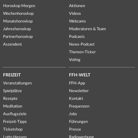
Horoskop Morgen
Aktionen
Wochenhoroskop
Videos
Monatshoroskop
Webcams
Jahreshoroskop
Moderatoren & Team
Partnerhoroskop
Podcasts
Aszendent
News-Podcast
Themen-Ticker
Voting
FREIZEIT
FFH-WELT
Veranstaltungen
FFH-App
Spielplätze
Newsletter
Rezepte
Kontakt
Meditation
Frequenzen
Ausflugsziele
Jobs
Freizeit-Tipps
Führungen
Ticketshop
Presse
Lotto Hessen
Radiowerbung