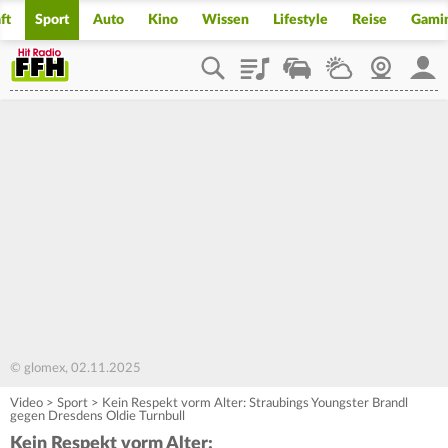
ft
Sport
Auto
Kino
Wissen
Lifestyle
Reise
Gami
Playlist
Staupilot
Wetter
Webcam
Mein
© glomex, 02.11.2025
Video
>
Sport
>
Kein Respekt vorm Alter: Straubings Youngster Brandl
gegen Dresdens Oldie Turnbull
Kein Respekt vorm Alter: