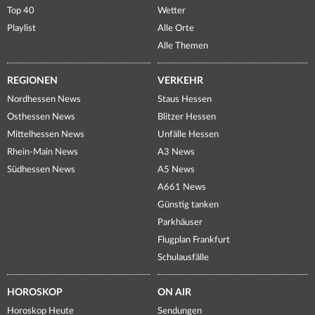
Top 40
Wetter
Playlist
Alle Orte
Alle Themen
REGIONEN
VERKEHR
Nordhessen News
Staus Hessen
Osthessen News
Blitzer Hessen
Mittelhessen News
Unfälle Hessen
Rhein-Main News
A3 News
Südhessen News
A5 News
A661 News
Günstig tanken
Parkhäuser
Flugplan Frankfurt
Schulausfälle
HOROSKOP
ON AIR
Horoskop Heute
Sendungen