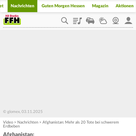
et
Nachrichten
Guten Morgen Hessen
Magazin
Aktionen
Playlist
Staupilot
Wetter
Webcam
Mein
© glomex, 03.11.2025
Video
>
Nachrichten
>
Afghanistan: Mehr als 20 Tote bei schwerem
Erdbeben
Afghanistan: