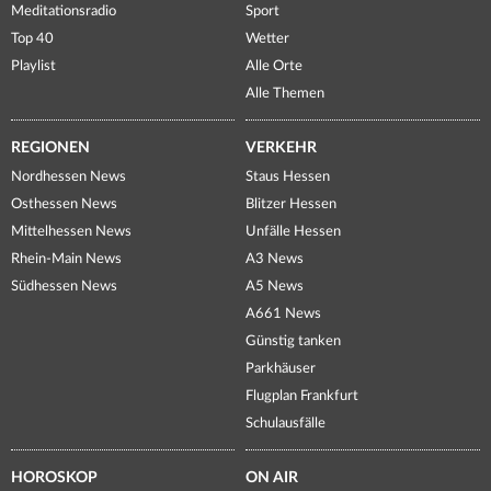
Meditationsradio
Sport
Top 40
Wetter
Playlist
Alle Orte
Alle Themen
REGIONEN
VERKEHR
Nordhessen News
Staus Hessen
Osthessen News
Blitzer Hessen
Mittelhessen News
Unfälle Hessen
Rhein-Main News
A3 News
Südhessen News
A5 News
A661 News
Günstig tanken
Parkhäuser
Flugplan Frankfurt
Schulausfälle
HOROSKOP
ON AIR