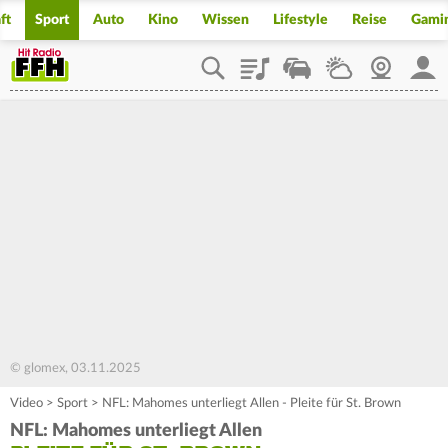
ft
Sport
Auto
Kino
Wissen
Lifestyle
Reise
Gami
Playlist
Staupilot
Wetter
Webcam
Mein
© glomex, 03.11.2025
Video
>
Sport
>
NFL: Mahomes unterliegt Allen - Pleite für St. Brown
NFL: Mahomes unterliegt Allen