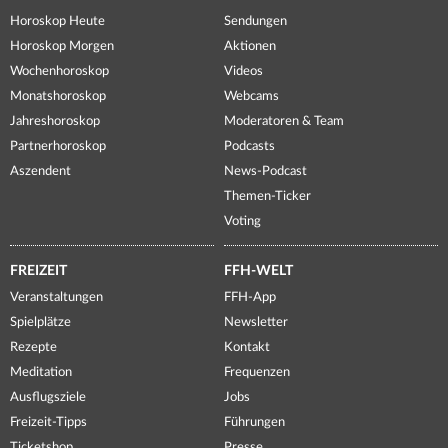
Horoskop Heute
Sendungen
Horoskop Morgen
Aktionen
Wochenhoroskop
Videos
Monatshoroskop
Webcams
Jahreshoroskop
Moderatoren & Team
Partnerhoroskop
Podcasts
Aszendent
News-Podcast
Themen-Ticker
Voting
FREIZEIT
FFH-WELT
Veranstaltungen
FFH-App
Spielplätze
Newsletter
Rezepte
Kontakt
Meditation
Frequenzen
Ausflugsziele
Jobs
Freizeit-Tipps
Führungen
Ticketshop
Presse