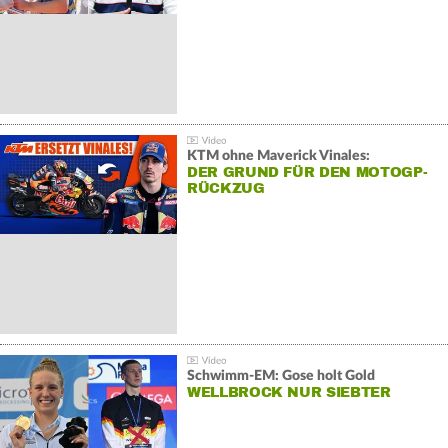
KTM ohne Maverick Vinales:
DER GRUND FÜR DEN MOTOGP-
RÜCKZUG
Schwimm-EM: Gose holt Gold
WELLBROCK NUR SIEBTER