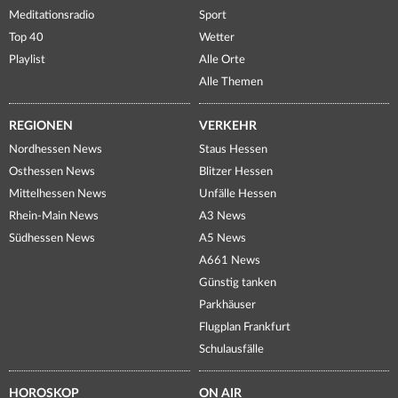
Meditationsradio
Sport
Top 40
Wetter
Playlist
Alle Orte
Alle Themen
REGIONEN
VERKEHR
Nordhessen News
Staus Hessen
Osthessen News
Blitzer Hessen
Mittelhessen News
Unfälle Hessen
Rhein-Main News
A3 News
Südhessen News
A5 News
A661 News
Günstig tanken
Parkhäuser
Flugplan Frankfurt
Schulausfälle
HOROSKOP
ON AIR