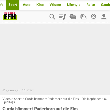
ft
Sport
Auto
Kino
Wissen
Lifestyle
Reise
Gami
Playlist
Staupilot
Wetter
Webcam
Mein
© glomex, 03.11.2025
Video
>
Sport
>
Curda hämmert Paderborn auf die Eins - Die Köpfe des 10.
Spieltags
Curda hämmert Paderborn auf die Eins