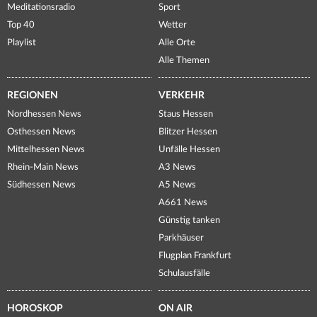
Meditationsradio
Sport
Top 40
Wetter
Playlist
Alle Orte
Alle Themen
REGIONEN
VERKEHR
Nordhessen News
Staus Hessen
Osthessen News
Blitzer Hessen
Mittelhessen News
Unfälle Hessen
Rhein-Main News
A3 News
Südhessen News
A5 News
A661 News
Günstig tanken
Parkhäuser
Flugplan Frankfurt
Schulausfälle
HOROSKOP
ON AIR