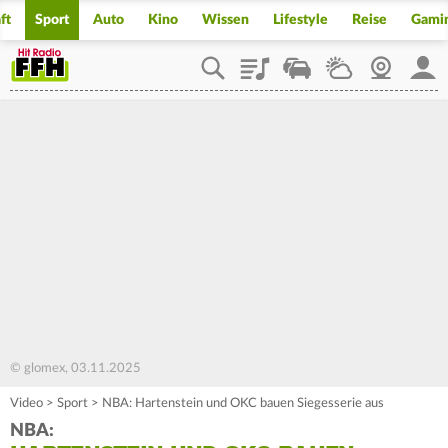
ft
Sport
Auto
Kino
Wissen
Lifestyle
Reise
Gami
Playlist
Staupilot
Wetter
Webcam
Mein
© glomex, 03.11.2025
Video
>
Sport
>
NBA: Hartenstein und OKC bauen Siegesserie aus
NBA: