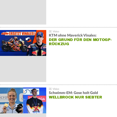
KTM ohne Maverick Vinales:
DER GRUND FÜR DEN MOTOGP-
RÜCKZUG
Schwimm-EM: Gose holt Gold
WELLBROCK NUR SIEBTER