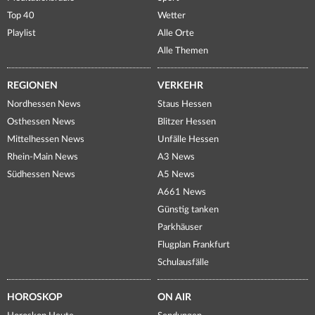
Top 40
Wetter
Playlist
Alle Orte
Alle Themen
REGIONEN
VERKEHR
Nordhessen News
Staus Hessen
Osthessen News
Blitzer Hessen
Mittelhessen News
Unfälle Hessen
Rhein-Main News
A3 News
Südhessen News
A5 News
A661 News
Günstig tanken
Parkhäuser
Flugplan Frankfurt
Schulausfälle
HOROSKOP
ON AIR