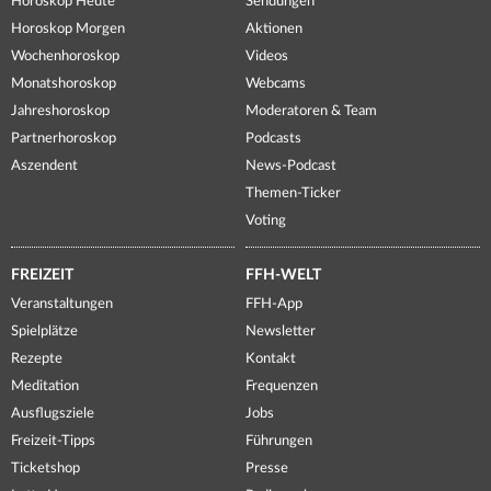
Horoskop Heute
Sendungen
Horoskop Morgen
Aktionen
Wochenhoroskop
Videos
Monatshoroskop
Webcams
Jahreshoroskop
Moderatoren & Team
Partnerhoroskop
Podcasts
Aszendent
News-Podcast
Themen-Ticker
Voting
FREIZEIT
FFH-WELT
Veranstaltungen
FFH-App
Spielplätze
Newsletter
Rezepte
Kontakt
Meditation
Frequenzen
Ausflugsziele
Jobs
Freizeit-Tipps
Führungen
Ticketshop
Presse