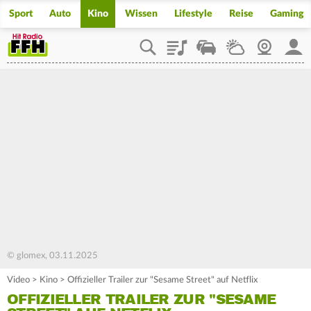
Sport
Auto
Kino
Wissen
Lifestyle
Reise
Gaming
Playlist
Staupilot
Wetter
Webcam
Mein
© glomex, 03.11.2025
Video
>
Kino
>
Offizieller Trailer zur "Sesame Street" auf Netflix
OFFIZIELLER TRAILER ZUR "SESAME