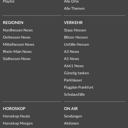
Playlist
Alle Orte
Alle Themen
REGIONEN
VERKEHR
Nordhessen News
Staus Hessen
Osthessen News
Blitzer Hessen
Mittelhessen News
Unfälle Hessen
Rhein-Main News
A3 News
Südhessen News
A5 News
A661 News
Günstig tanken
Parkhäuser
Flugplan Frankfurt
Schulausfälle
HOROSKOP
ON AIR
Horoskop Heute
Sendungen
Horoskop Morgen
Aktionen