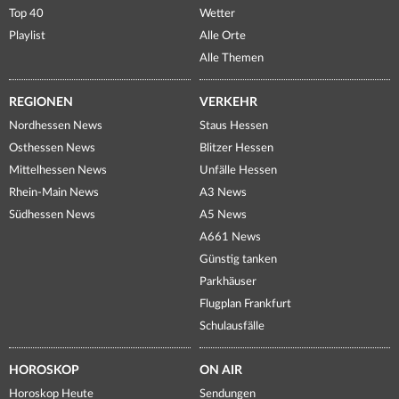
Top 40
Wetter
Playlist
Alle Orte
Alle Themen
REGIONEN
VERKEHR
Nordhessen News
Staus Hessen
Osthessen News
Blitzer Hessen
Mittelhessen News
Unfälle Hessen
Rhein-Main News
A3 News
Südhessen News
A5 News
A661 News
Günstig tanken
Parkhäuser
Flugplan Frankfurt
Schulausfälle
HOROSKOP
ON AIR
Horoskop Heute
Sendungen