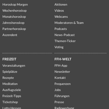
Horoskop Morgen
Aktionen
Wochenhoroskop
Videos
Monatshoroskop
Webcams
Jahreshoroskop
Moderatoren & Team
Partnerhoroskop
Podcasts
Aszendent
News-Podcast
Themen-Ticker
Voting
FREIZEIT
FFH-WELT
Veranstaltungen
FFH-App
Spielplätze
Newsletter
Rezepte
Kontakt
Meditation
Frequenzen
Ausflugsziele
Jobs
Freizeit-Tipps
Führungen
Ticketshop
Presse
Lotto Hessen
Radiowerbung