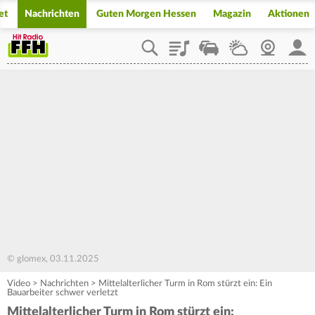
et
Nachrichten
Guten Morgen Hessen
Magazin
Aktionen
Playlist
Staupilot
Wetter
Webcam
Mein
© glomex, 03.11.2025
Video
>
Nachrichten
>
Mittelalterlicher Turm in Rom stürzt ein: Ein
Bauarbeiter schwer verletzt
Mittelalterlicher Turm in Rom stürzt ein: