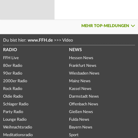
MEHR TOP-MELDUNGEN
Du bist hier:
www.FFH.de
>>>
Video
RADIO
NEWS
FFH Live
Hessen News
80er Radio
Frankfurt News
90er Radio
Wiesbaden News
2000er Radio
Mainz News
Rock Radio
Kassel News
Oldie Radio
Darmstadt News
Schlager Radio
Offenbach News
Party Radio
Gießen News
Lounge Radio
Fulda News
Weihnachtsradio
Bayern News
Meditationsradio
Sport