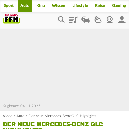
Sport
Auto
Kino
Wissen
Lifestyle
Reise
Gaming
Playlist
Staupilot
Wetter
Webcam
Mein
© glomex, 04.11.2025
Video
>
Auto
>
Der neue Mercedes-Benz GLC Highlights
DER NEUE MERCEDES-BENZ GLC