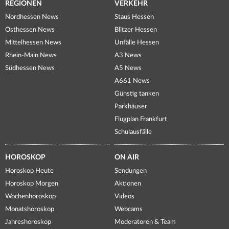
REGIONEN
VERKEHR
Nordhessen News
Staus Hessen
Osthessen News
Blitzer Hessen
Mittelhessen News
Unfälle Hessen
Rhein-Main News
A3 News
Südhessen News
A5 News
A661 News
Günstig tanken
Parkhäuser
Flugplan Frankfurt
Schulausfälle
HOROSKOP
ON AIR
Horoskop Heute
Sendungen
Horoskop Morgen
Aktionen
Wochenhoroskop
Videos
Monatshoroskop
Webcams
Jahreshoroskop
Moderatoren & Team