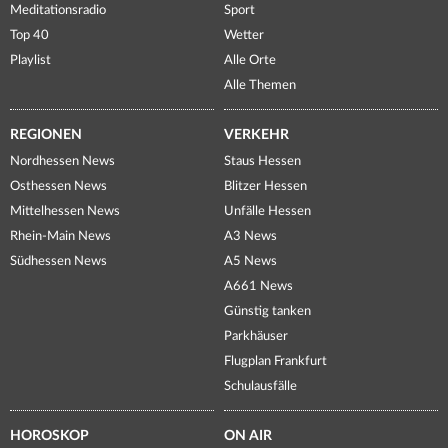
Meditationsradio
Sport
Top 40
Wetter
Playlist
Alle Orte
Alle Themen
REGIONEN
VERKEHR
Nordhessen News
Staus Hessen
Osthessen News
Blitzer Hessen
Mittelhessen News
Unfälle Hessen
Rhein-Main News
A3 News
Südhessen News
A5 News
A661 News
Günstig tanken
Parkhäuser
Flugplan Frankfurt
Schulausfälle
HOROSKOP
ON AIR