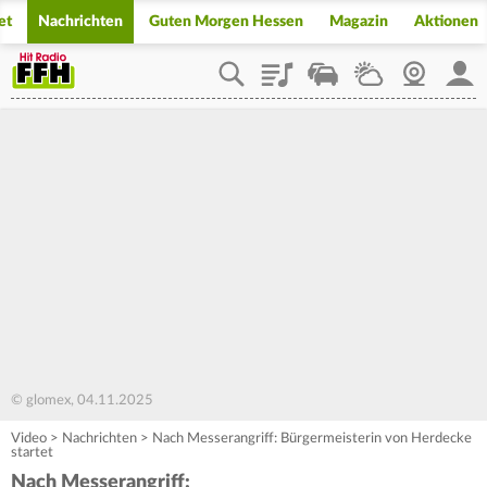
et
Nachrichten
Guten Morgen Hessen
Magazin
Aktionen
Playlist
Staupilot
Wetter
Webcam
Mein
© glomex, 04.11.2025
Video
>
Nachrichten
>
Nach Messerangriff: Bürgermeisterin von Herdecke
startet
Nach Messerangriff: