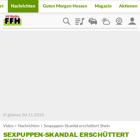
et
Nachrichten
Guten Morgen Hessen
Magazin
Aktionen
Playlist
Staupilot
Wetter
Webcam
Mein
© glomex, 04.11.2025
Video
>
Nachrichten
>
Sexpuppen-Skandal erschüttert Shein
SEXPUPPEN-SKANDAL ERSCHÜTTERT