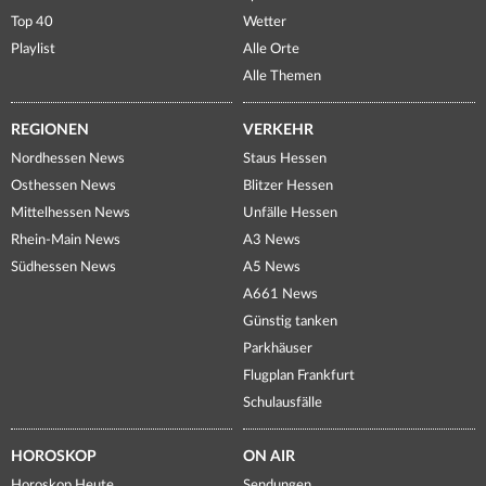
Top 40
Wetter
Playlist
Alle Orte
Alle Themen
REGIONEN
VERKEHR
Nordhessen News
Staus Hessen
Osthessen News
Blitzer Hessen
Mittelhessen News
Unfälle Hessen
Rhein-Main News
A3 News
Südhessen News
A5 News
A661 News
Günstig tanken
Parkhäuser
Flugplan Frankfurt
Schulausfälle
HOROSKOP
ON AIR
Horoskop Heute
Sendungen