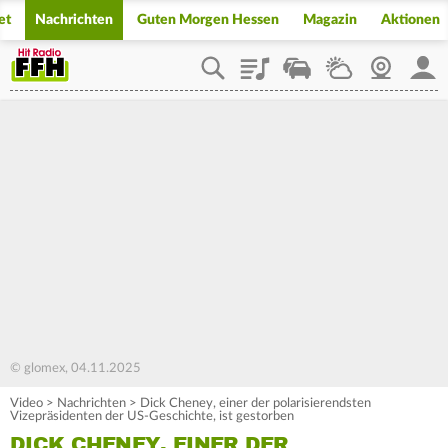
et
Nachrichten
Guten Morgen Hessen
Magazin
Aktionen
Playlist
Staupilot
Wetter
Webcam
Mein
© glomex, 04.11.2025
Video
>
Nachrichten
>
Dick Cheney, einer der polarisierendsten
Vizepräsidenten der US-Geschichte, ist gestorben
DICK CHENEY, EINER DER