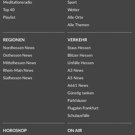
Meditationsradio
Sport
Top 40
Wetter
Playlist
Alle Orte
Alle Themen
REGIONEN
VERKEHR
Nordhessen News
Staus Hessen
Osthessen News
Blitzer Hessen
Mittelhessen News
Unfälle Hessen
Rhein-Main News
A3 News
Südhessen News
A5 News
A661 News
Günstig tanken
Parkhäuser
Flugplan Frankfurt
Schulausfälle
HOROSKOP
ON AIR