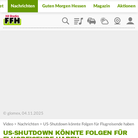
et
Nachrichten
Guten Morgen Hessen
Magazin
Aktionen
Playlist
Staupilot
Wetter
Webcam
Mein
© glomex, 04.11.2025
Video
>
Nachrichten
>
US-Shutdown könnte Folgen für Flugreisende haben
US-SHUTDOWN KÖNNTE FOLGEN FÜR