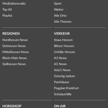
Meditationsradio
Sport
Top 40
Wetter
Playlist
Alle Orte
Alle Themen
REGIONEN
VERKEHR
Nordhessen News
Staus Hessen
Osthessen News
Blitzer Hessen
Mittelhessen News
Unfälle Hessen
Rhein-Main News
A3 News
Südhessen News
A5 News
A661 News
Günstig tanken
Parkhäuser
Flugplan Frankfurt
Schulausfälle
HOROSKOP
ON AIR