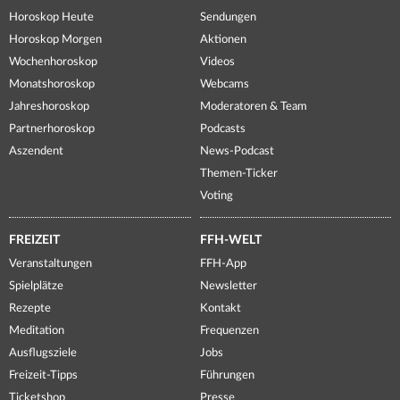
Horoskop Heute
Sendungen
Horoskop Morgen
Aktionen
Wochenhoroskop
Videos
Monatshoroskop
Webcams
Jahreshoroskop
Moderatoren & Team
Partnerhoroskop
Podcasts
Aszendent
News-Podcast
Themen-Ticker
Voting
FREIZEIT
FFH-WELT
Veranstaltungen
FFH-App
Spielplätze
Newsletter
Rezepte
Kontakt
Meditation
Frequenzen
Ausflugsziele
Jobs
Freizeit-Tipps
Führungen
Ticketshop
Presse