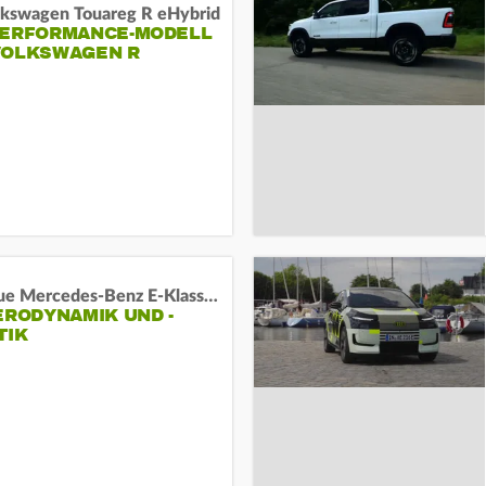
lkswagen Touareg R eHybrid
PERFORMANCE-MODELL
VOLKSWAGEN R
Das neue Mercedes-Benz E-Klasse T-Modell
ERODYNAMIK UND -
TIK