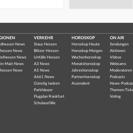
GIONEN
VERKEHR
HOROSKOP
ON AIR
dhessen News
Staus Hessen
Horoskop Heute
Sendungen
hessen News
Blitzer Hessen
Horoskop Morgen
Aktionen
telhessen News
Unfälle Hessen
Wochenhoroskop
Videos
in-Main News
A3 News
Monatshoroskop
Webcams
hessen News
A5 News
Jahreshoroskop
Moderatoren
A661 News
Partnerhoroskop
Podcasts
Günstig tanken
Aszendent
News-Podcas
Parkhäuser
Themen-Tick
Flugplan Frankfurt
Voting
Schulausfälle