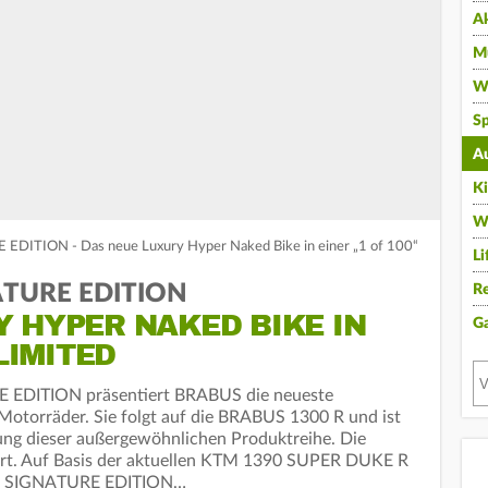
A
Mu
Wi
Sp
A
K
W
ITION - Das neue Luxury Hyper Naked Bike in einer „1 of 100“
Li
ATURE EDITION
Re
 HYPER NAKED BIKE IN
G
 LIMITED
 EDITION präsentiert BRABUS die neueste
Motorräder. Sie folgt auf die BRABUS 1300 R und ist
rung dieser außergewöhnlichen Produktreihe. Die
tiert. Auf Basis der aktuellen KTM 1390 SUPER DUKE R
 R SIGNATURE EDITION…