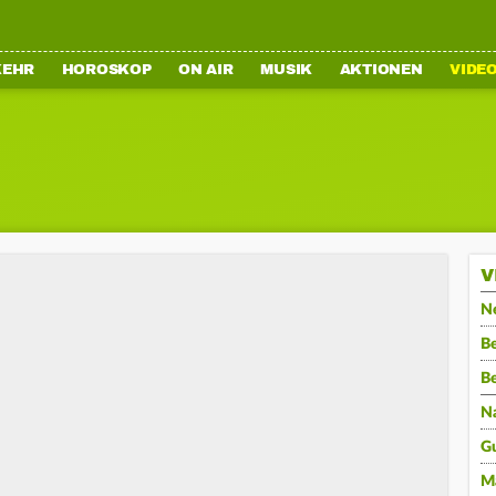
KEHR
HOROSKOP
ON AIR
MUSIK
AKTIONEN
VIDE
V
N
Be
B
N
G
M