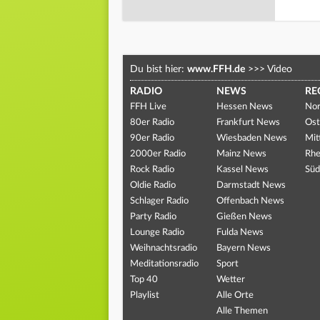
Du bist hier:
www.FFH.de
>>>
Video
RADIO
NEWS
RE
FFH Live
Hessen News
Nor
80er Radio
Frankfurt News
Ost
90er Radio
Wiesbaden News
Mit
2000er Radio
Mainz News
Rhe
Rock Radio
Kassel News
Süd
Oldie Radio
Darmstadt News
Schlager Radio
Offenbach News
Party Radio
Gießen News
Lounge Radio
Fulda News
Weihnachtsradio
Bayern News
Meditationsradio
Sport
Top 40
Wetter
Playlist
Alle Orte
Alle Themen