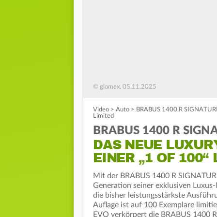
© glomex, 05.11.2025
Video
>
Auto
>
BRABUS 1400 R SIGNATURE ED
Limited
BRABUS 1400 R SIGN
DAS NEUE LUXURY
EINER „1 OF 100“
Mit der BRABUS 1400 R SIGNATURE
Generation seiner exklusiven Luxus-
die bisher leistungsstärkste Ausfüh
Auflage ist auf 100 Exemplare limi
EVO verkörpert die BRABUS 1400