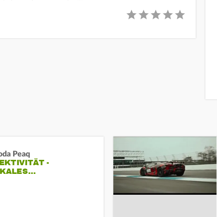
oda Peaq
KTIVITÄT -
IKALES…