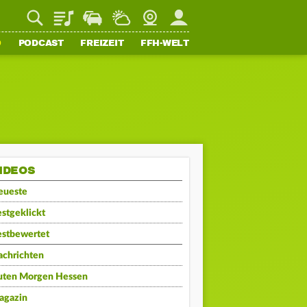
Playlist
Staupilot
Wetter
Webcam
Mein FFH
O
PODCAST
FREIZEIT
FFH-WELT
IDEOS
eueste
stgeklickt
estbewertet
achrichten
uten Morgen Hessen
agazin