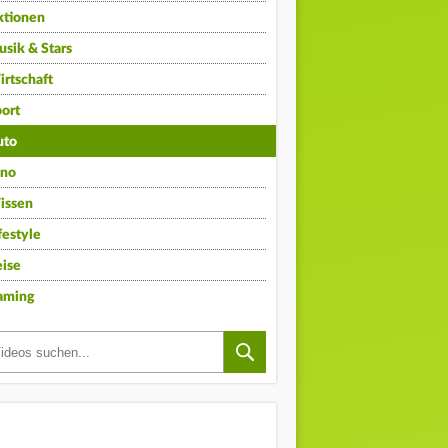
ktionen
sik & Stars
rtschaft
ort
uto
ino
issen
festyle
ise
aming