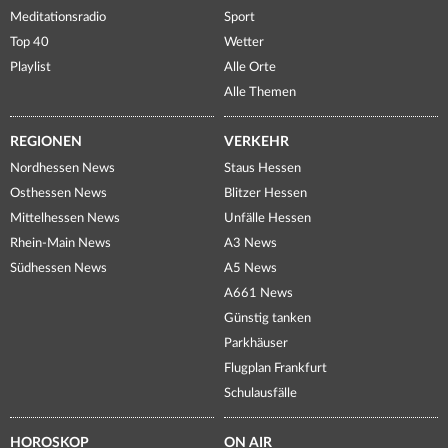
Meditationsradio
Sport
Top 40
Wetter
Playlist
Alle Orte
Alle Themen
REGIONEN
VERKEHR
Nordhessen News
Staus Hessen
Osthessen News
Blitzer Hessen
Mittelhessen News
Unfälle Hessen
Rhein-Main News
A3 News
Südhessen News
A5 News
A661 News
Günstig tanken
Parkhäuser
Flugplan Frankfurt
Schulausfälle
HOROSKOP
ON AIR