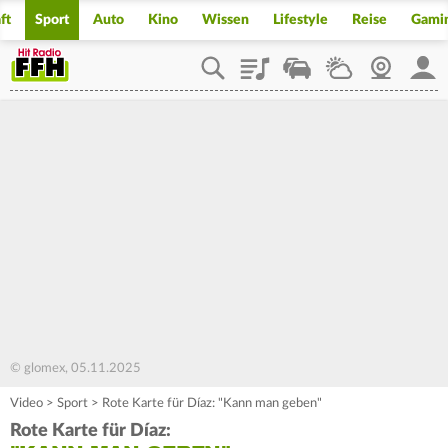
ft
Sport
Auto
Kino
Wissen
Lifestyle
Reise
Gami
Playlist
Staupilot
Wetter
Webcam
Mein
© glomex, 05.11.2025
Video
>
Sport
>
Rote Karte für Díaz: "Kann man geben"
Rote Karte für Díaz: