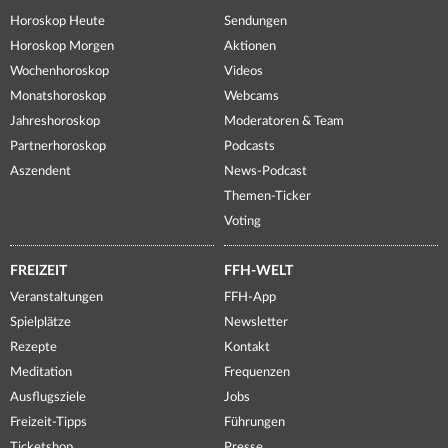
Horoskop Heute
Sendungen
Horoskop Morgen
Aktionen
Wochenhoroskop
Videos
Monatshoroskop
Webcams
Jahreshoroskop
Moderatoren & Team
Partnerhoroskop
Podcasts
Aszendent
News-Podcast
Themen-Ticker
Voting
FREIZEIT
FFH-WELT
Veranstaltungen
FFH-App
Spielplätze
Newsletter
Rezepte
Kontakt
Meditation
Frequenzen
Ausflugsziele
Jobs
Freizeit-Tipps
Führungen
Ticketshop
Presse