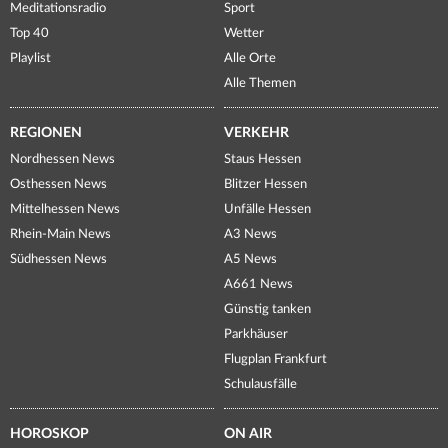
Meditationsradio
Sport
Top 40
Wetter
Playlist
Alle Orte
Alle Themen
REGIONEN
VERKEHR
Nordhessen News
Staus Hessen
Osthessen News
Blitzer Hessen
Mittelhessen News
Unfälle Hessen
Rhein-Main News
A3 News
Südhessen News
A5 News
A661 News
Günstig tanken
Parkhäuser
Flugplan Frankfurt
Schulausfälle
HOROSKOP
ON AIR