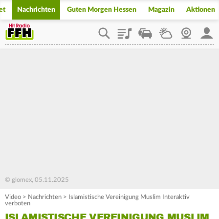
et
Nachrichten
Guten Morgen Hessen
Magazin
Aktionen
Playlist
Staupilot
Wetter
Webcam
Mein
© glomex, 05.11.2025
Video
>
Nachrichten
>
Islamistische Vereinigung Muslim Interaktiv
verboten
ISLAMISTISCHE VEREINIGUNG MUSLIM