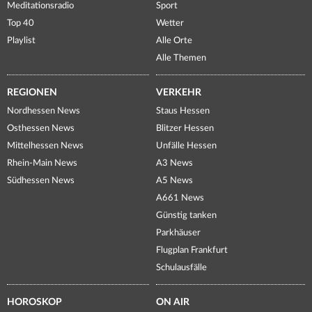
Meditationsradio
Sport
Top 40
Wetter
Playlist
Alle Orte
Alle Themen
REGIONEN
VERKEHR
Nordhessen News
Staus Hessen
Osthessen News
Blitzer Hessen
Mittelhessen News
Unfälle Hessen
Rhein-Main News
A3 News
Südhessen News
A5 News
A661 News
Günstig tanken
Parkhäuser
Flugplan Frankfurt
Schulausfälle
HOROSKOP
ON AIR