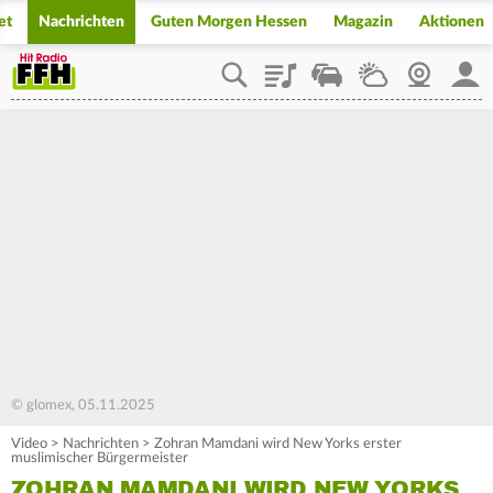
et
Nachrichten
Guten Morgen Hessen
Magazin
Aktionen
Playlist
Staupilot
Wetter
Webcam
Mein
© glomex, 05.11.2025
Video
>
Nachrichten
>
Zohran Mamdani wird New Yorks erster
muslimischer Bürgermeister
ZOHRAN MAMDANI WIRD NEW YORKS