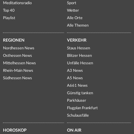
Meditationsradio
Sport
Top 40
Wetter
Playlist
Alle Orte
Alle Themen
REGIONEN
VERKEHR
Nordhessen News
Staus Hessen
Osthessen News
Blitzer Hessen
Mittelhessen News
Unfälle Hessen
Rhein-Main News
A3 News
Südhessen News
A5 News
A661 News
Günstig tanken
Parkhäuser
Flugplan Frankfurt
Schulausfälle
HOROSKOP
ON AIR