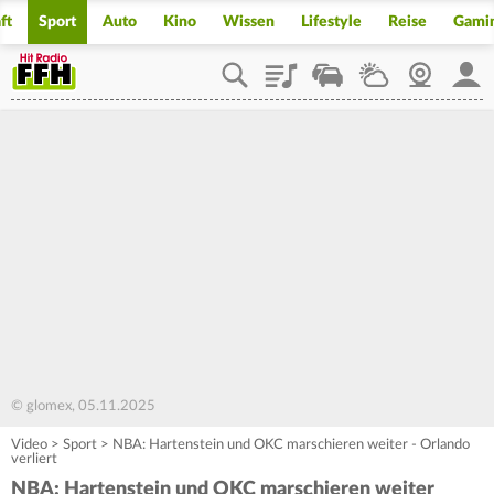
ft
Sport
Auto
Kino
Wissen
Lifestyle
Reise
Gami
Playlist
Staupilot
Wetter
Webcam
Mein
© glomex, 05.11.2025
Video
>
Sport
>
NBA: Hartenstein und OKC marschieren weiter - Orlando
verliert
NBA: Hartenstein und OKC marschieren weiter