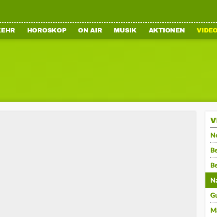
KEHR
HOROSKOP
ON AIR
MUSIK
AKTIONEN
VIDE
V
N
Be
B
N
G
M