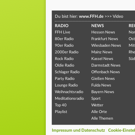
Du bist hier:
www.FFH.de
>>>
Video
RADIO
NEWS
RE
FFH Live
Hessen News
Nor
80er Radio
Frankfurt News
Ost
90er Radio
Wiesbaden News
Mit
2000er Radio
Mainz News
Rhe
Rock Radio
Kassel News
Süd
Oldie Radio
Darmstadt News
Schlager Radio
Offenbach News
Party Radio
Gießen News
Lounge Radio
Fulda News
Weihnachtsradio
Bayern News
Meditationsradio
Sport
Top 40
Wetter
Playlist
Alle Orte
Alle Themen
Impressum und Datenschutz
Cookie-Einste