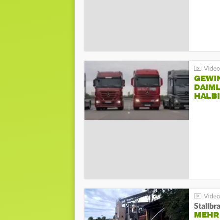
GEWI
DAIM
HALB
Stallbr
MEHR 