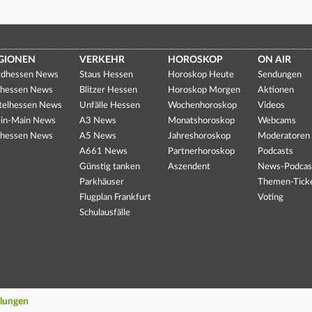
GIONEN
VERKEHR
HOROSKOP
ON AIR
dhessen News
Staus Hessen
Horoskop Heute
Sendungen
hessen News
Blitzer Hessen
Horoskop Morgen
Aktionen
telhessen News
Unfälle Hessen
Wochenhoroskop
Videos
in-Main News
A3 News
Monatshoroskop
Webcams
hessen News
A5 News
Jahreshoroskop
Moderatoren
A661 News
Partnerhoroskop
Podcasts
Günstig tanken
Aszendent
News-Podcas
Parkhäuser
Themen-Tick
Flugplan Frankfurt
Voting
Schulausfälle
llungen