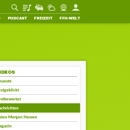
Playlist
Staupilot
Wetter
Webcam
Mein FFH
O
PODCAST
FREIZEIT
FFH-WELT
IDEOS
eueste
stgeklickt
estbewertet
achrichten
uten Morgen Hessen
agazin