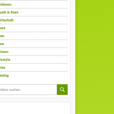
ktionen
sik & Stars
rtschaft
ort
uto
ino
issen
festyle
ise
aming