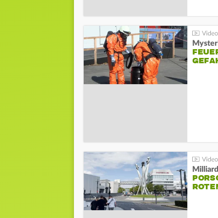
Mysteri
FEUE
GEFA
Millia
PORSC
ROTE