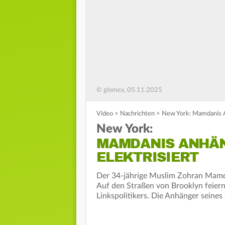
© glomex, 05.11.2025
Video
>
Nachrichten
>
New York: Mamdanis A
New York:
MAMDANIS ANHÄN
ELEKTRISIERT
Der 34-jährige Muslim Zohran Mamd
Auf den Straßen von Brooklyn feiern
Linkspolitikers. Die Anhänger seine