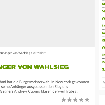
A
Mu
Wi
Sp
A
K
W
nhänger von Wahlsieg elektrisiert
Li
Re
GER VON WAHLSIEG
G
ani hat die Bürgermeisterwahl in New York gewonnen.
 seine Anhänger ausgelassen den Sieg des
s Gegners Andrew Cuomo blasen derweil Trübsal.