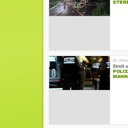
STER
Streit 
POLIZ
ANN I