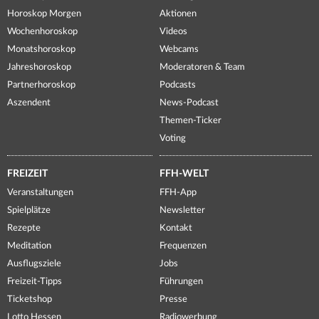
Horoskop Morgen
Aktionen
Wochenhoroskop
Videos
Monatshoroskop
Webcams
Jahreshoroskop
Moderatoren & Team
Partnerhoroskop
Podcasts
Aszendent
News-Podcast
Themen-Ticker
Voting
FREIZEIT
FFH-WELT
Veranstaltungen
FFH-App
Spielplätze
Newsletter
Rezepte
Kontakt
Meditation
Frequenzen
Ausflugsziele
Jobs
Freizeit-Tipps
Führungen
Ticketshop
Presse
Lotto Hessen
Radiowerbung