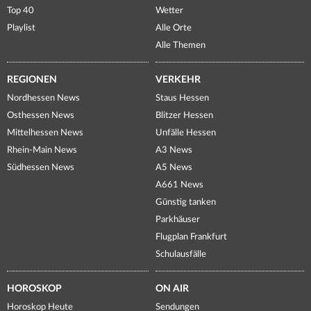
Top 40
Wetter
Playlist
Alle Orte
Alle Themen
REGIONEN
VERKEHR
Nordhessen News
Staus Hessen
Osthessen News
Blitzer Hessen
Mittelhessen News
Unfälle Hessen
Rhein-Main News
A3 News
Südhessen News
A5 News
A661 News
Günstig tanken
Parkhäuser
Flugplan Frankfurt
Schulausfälle
HOROSKOP
ON AIR
Horoskop Heute
Sendungen