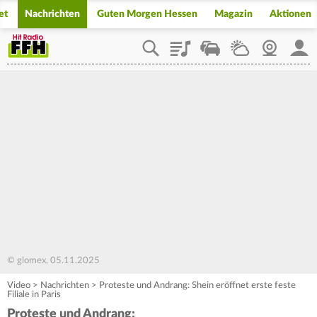
et
Nachrichten
Guten Morgen Hessen
Magazin
Aktionen
Playlist
Staupilot
Wetter
Webcam
Mein
© glomex, 05.11.2025
Video
>
Nachrichten
>
Proteste und Andrang: Shein eröffnet erste feste
Filiale in Paris
Proteste und Andrang: