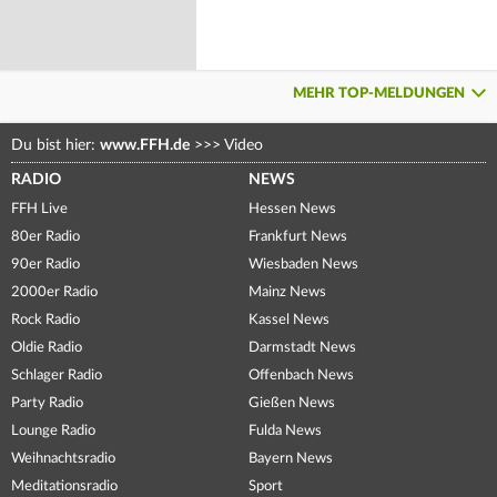
MEHR TOP-MELDUNGEN
Du bist hier:
www.FFH.de
>>>
Video
RADIO
NEWS
FFH Live
Hessen News
80er Radio
Frankfurt News
90er Radio
Wiesbaden News
2000er Radio
Mainz News
Rock Radio
Kassel News
Oldie Radio
Darmstadt News
Schlager Radio
Offenbach News
Party Radio
Gießen News
Lounge Radio
Fulda News
Weihnachtsradio
Bayern News
Meditationsradio
Sport