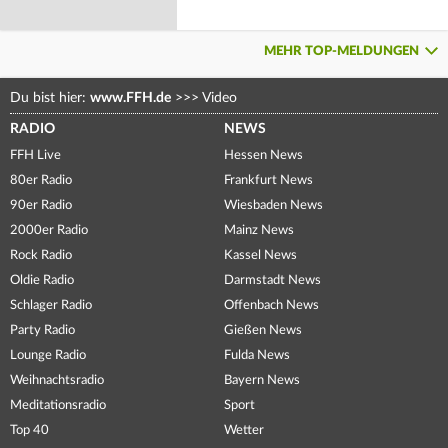
MEHR TOP-MELDUNGEN
Du bist hier:
www.FFH.de
>>>
Video
RADIO
NEWS
FFH Live
Hessen News
80er Radio
Frankfurt News
90er Radio
Wiesbaden News
2000er Radio
Mainz News
Rock Radio
Kassel News
Oldie Radio
Darmstadt News
Schlager Radio
Offenbach News
Party Radio
Gießen News
Lounge Radio
Fulda News
Weihnachtsradio
Bayern News
Meditationsradio
Sport
Top 40
Wetter