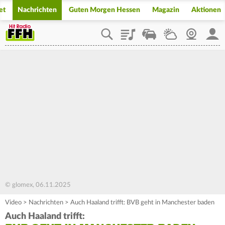
et
Nachrichten
Guten Morgen Hessen
Magazin
Aktionen
Playlist
Staupilot
Wetter
Webcam
Mein
© glomex, 06.11.2025
Video
>
Nachrichten
>
Auch Haaland trifft: BVB geht in Manchester baden
Auch Haaland trifft: