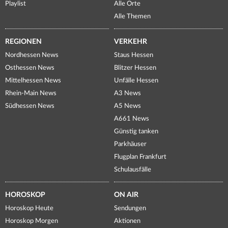
Playlist
Alle Orte
Alle Themen
REGIONEN
VERKEHR
Nordhessen News
Staus Hessen
Osthessen News
Blitzer Hessen
Mittelhessen News
Unfälle Hessen
Rhein-Main News
A3 News
Südhessen News
A5 News
A661 News
Günstig tanken
Parkhäuser
Flugplan Frankfurt
Schulausfälle
HOROSKOP
ON AIR
Horoskop Heute
Sendungen
Horoskop Morgen
Aktionen