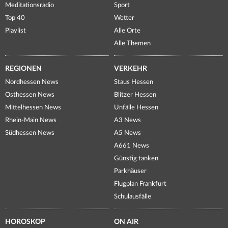
Meditationsradio
Sport
Top 40
Wetter
Playlist
Alle Orte
Alle Themen
REGIONEN
VERKEHR
Nordhessen News
Staus Hessen
Osthessen News
Blitzer Hessen
Mittelhessen News
Unfälle Hessen
Rhein-Main News
A3 News
Südhessen News
A5 News
A661 News
Günstig tanken
Parkhäuser
Flugplan Frankfurt
Schulausfälle
HOROSKOP
ON AIR