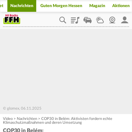
et
Nachrichten
Guten Morgen Hessen
Magazin
Aktionen
Playlist
Staupilot
Wetter
Webcam
Mein
© glomex, 06.11.2025
Video
>
Nachrichten
>
COP30 in Belém: Aktivisten fordern echte
Klimaschutzmaßnahmen und deren Umsetzung
COP30 in Belém: