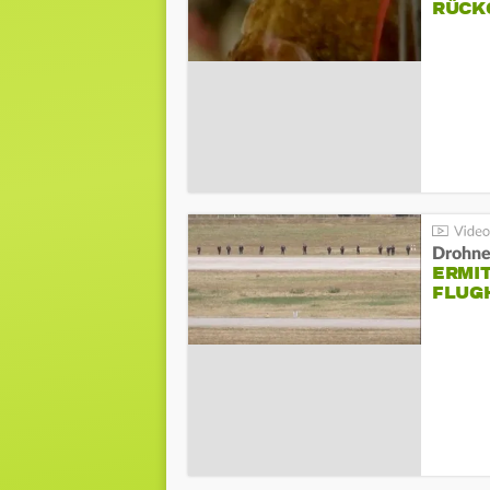
ÜCKG
Drohnen
ERMI
FLUG