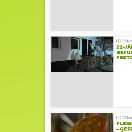
22-JÄ
GEFU
FEST
FLEI
– GEF