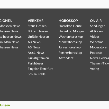
GIONEN
VERKEHR
HOROSKOP
ON AIR
dhessen News
Staus Hessen
Horoskop Heute
Sendungen
hessen News
Blitzer Hessen
Horoskop Morgen
Aktionen
telhessen News
Unfälle Hessen
Wochenhoroskop
Videos
in-Main News
A3 News
Monatshoroskop
Webcams
hessen News
A5 News
Jahreshoroskop
Moderatoren
A661 News
Partnerhoroskop
Podcasts
Günstig tanken
Aszendent
News-Podcas
Parkhäuser
Themen-Tick
Flugplan Frankfurt
Voting
Schulausfälle
llungen