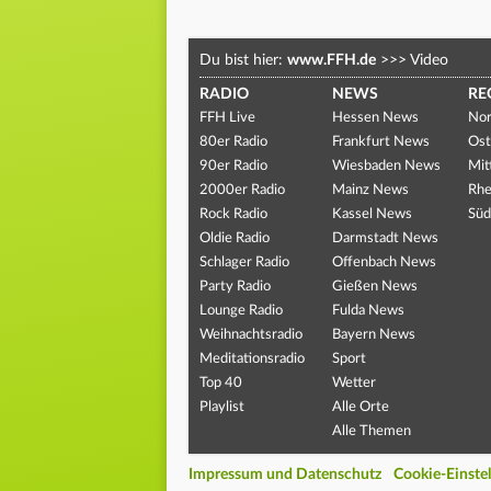
Du bist hier:
www.FFH.de
>>>
Video
RADIO
NEWS
RE
FFH Live
Hessen News
Nor
80er Radio
Frankfurt News
Ost
90er Radio
Wiesbaden News
Mit
2000er Radio
Mainz News
Rhe
Rock Radio
Kassel News
Süd
Oldie Radio
Darmstadt News
Schlager Radio
Offenbach News
Party Radio
Gießen News
Lounge Radio
Fulda News
Weihnachtsradio
Bayern News
Meditationsradio
Sport
Top 40
Wetter
Playlist
Alle Orte
Alle Themen
Impressum und Datenschutz
Cookie-Einste