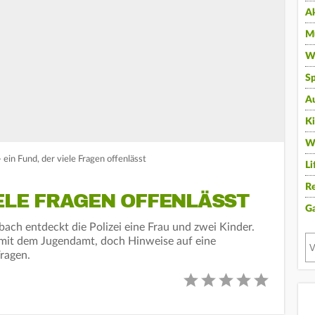
A
Mu
Wi
Sp
A
K
W
- ein Fund, der viele Fragen offenlässt
Li
Re
IELE FRAGEN OFFENLÄSST
G
ach entdeckt die Polizei eine Frau und zwei Kinder.
t mit dem Jugendamt, doch Hinweise auf eine
Fragen.