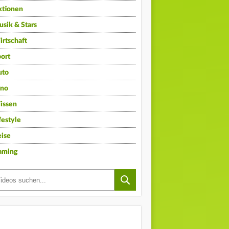
ktionen
sik & Stars
rtschaft
ort
uto
ino
issen
festyle
ise
aming