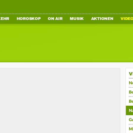
KEHR
HOROSKOP
ON AIR
MUSIK
AKTIONEN
VIDE
V
N
Be
B
N
G
M