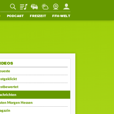
Playlist
Staupilot
Wetter
Webcam
Mein FFH
O
PODCAST
FREIZEIT
FFH-WELT
IDEOS
eueste
stgeklickt
estbewertet
achrichten
uten Morgen Hessen
agazin