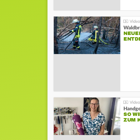
Waldbr
NEUE
ENTD
Handge
SO WI
ZUM 