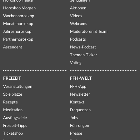
Horoskop Heute
Sendungen
Horoskop Morgen
Aktionen
Wochenhoroskop
Videos
Monatshoroskop
Webcams
Jahreshoroskop
Moderatoren & Team
Partnerhoroskop
Podcasts
Aszendent
News-Podcast
Themen-Ticker
Voting
FREIZEIT
FFH-WELT
Veranstaltungen
FFH-App
Spielplätze
Newsletter
Rezepte
Kontakt
Meditation
Frequenzen
Ausflugsziele
Jobs
Freizeit-Tipps
Führungen
Ticketshop
Presse