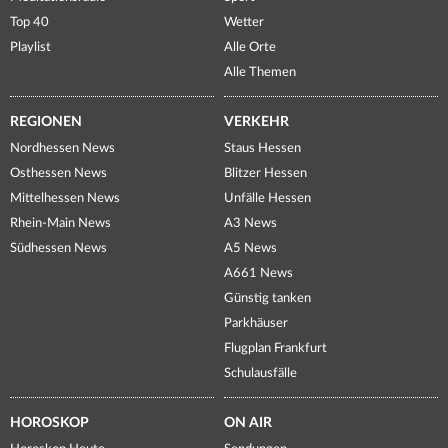
Top 40
Wetter
Playlist
Alle Orte
Alle Themen
REGIONEN
VERKEHR
Nordhessen News
Staus Hessen
Osthessen News
Blitzer Hessen
Mittelhessen News
Unfälle Hessen
Rhein-Main News
A3 News
Südhessen News
A5 News
A661 News
Günstig tanken
Parkhäuser
Flugplan Frankfurt
Schulausfälle
HOROSKOP
ON AIR