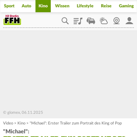
Sport
Auto
Kino
Wissen
Lifestyle
Reise
Gaming
Playlist
Staupilot
Wetter
Webcam
Mein
© glomex, 06.11.2025
Video
>
Kino
>
"Michael": Erster Trailer zum Portrait des King of Pop
"Michael":