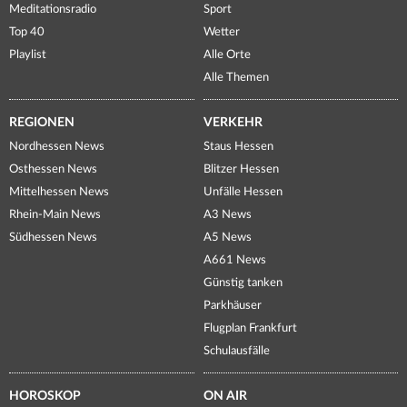
Meditationsradio
Sport
Top 40
Wetter
Playlist
Alle Orte
Alle Themen
REGIONEN
VERKEHR
Nordhessen News
Staus Hessen
Osthessen News
Blitzer Hessen
Mittelhessen News
Unfälle Hessen
Rhein-Main News
A3 News
Südhessen News
A5 News
A661 News
Günstig tanken
Parkhäuser
Flugplan Frankfurt
Schulausfälle
HOROSKOP
ON AIR