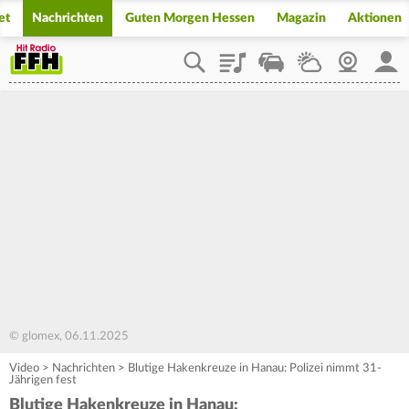
et
Nachrichten
Guten Morgen Hessen
Magazin
Aktionen
Playlist
Staupilot
Wetter
Webcam
Mein
© glomex, 06.11.2025
Video
>
Nachrichten
>
Blutige Hakenkreuze in Hanau: Polizei nimmt 31-
Jährigen fest
Blutige Hakenkreuze in Hanau: