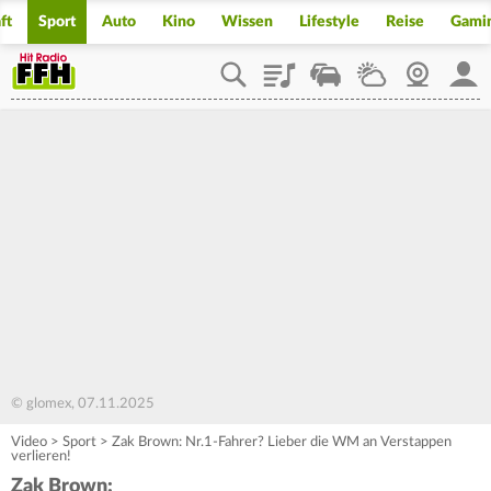
ft
Sport
Auto
Kino
Wissen
Lifestyle
Reise
Gami
Playlist
Staupilot
Wetter
Webcam
Mein
© glomex, 07.11.2025
Video
>
Sport
>
Zak Brown: Nr.1-Fahrer? Lieber die WM an Verstappen
verlieren!
Zak Brown: