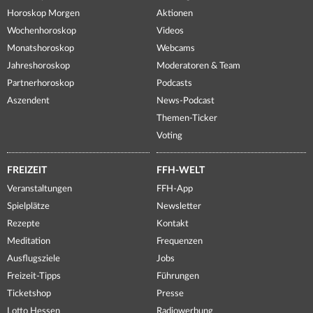
Horoskop Morgen
Aktionen
Wochenhoroskop
Videos
Monatshoroskop
Webcams
Jahreshoroskop
Moderatoren & Team
Partnerhoroskop
Podcasts
Aszendent
News-Podcast
Themen-Ticker
Voting
FREIZEIT
FFH-WELT
Veranstaltungen
FFH-App
Spielplätze
Newsletter
Rezepte
Kontakt
Meditation
Frequenzen
Ausflugsziele
Jobs
Freizeit-Tipps
Führungen
Ticketshop
Presse
Lotto Hessen
Radiowerbung