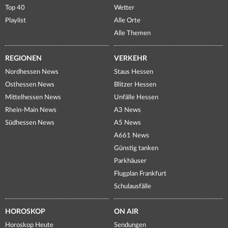
Top 40
Wetter
Playlist
Alle Orte
Alle Themen
REGIONEN
VERKEHR
Nordhessen News
Staus Hessen
Osthessen News
Blitzer Hessen
Mittelhessen News
Unfälle Hessen
Rhein-Main News
A3 News
Südhessen News
A5 News
A661 News
Günstig tanken
Parkhäuser
Flugplan Frankfurt
Schulausfälle
HOROSKOP
ON AIR
Horoskop Heute
Sendungen