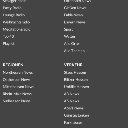
Schlager Radio
Offenbach News
Party Radio
Gießen News
Lounge Radio
Fulda News
Weihnachtsradio
Bayern News
Meditationsradio
Sport
Top 40
Wetter
Playlist
Alle Orte
Alle Themen
REGIONEN
VERKEHR
Nordhessen News
Staus Hessen
Osthessen News
Blitzer Hessen
Mittelhessen News
Unfälle Hessen
Rhein-Main News
A3 News
Südhessen News
A5 News
A661 News
Günstig tanken
Parkhäuser