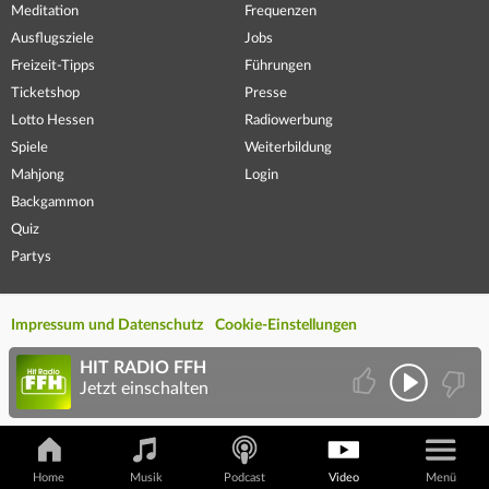
Meditation
Frequenzen
Ausflugsziele
Jobs
Freizeit-Tipps
Führungen
Ticketshop
Presse
Lotto Hessen
Radiowerbung
Spiele
Weiterbildung
Mahjong
Login
Backgammon
Quiz
Partys
Impressum und Datenschutz
Cookie-Einstellungen
HIT RADIO FFH
Jetzt einschalten
Home
Musik
Podcast
Video
Menü