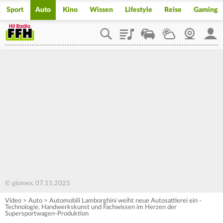
Sport
Auto
Kino
Wissen
Lifestyle
Reise
Gaming
Playlist
Staupilot
Wetter
Webcam
Mein
© glomex, 07.11.2025
Video
>
Auto
>
Automobili Lamborghini weiht neue Autosattlerei ein -
Technologie, Handwerkskunst und Fachwissen im Herzen der
Supersportwagen-Produktion