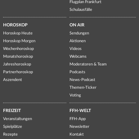
Flugplan Frankfurt
Schulausfälle
HOROSKOP
ON AIR
Horoskop Heute
Sendungen
Horoskop Morgen
Aktionen
Wochenhoroskop
Videos
Monatshoroskop
Webcams
Jahreshoroskop
Moderatoren & Team
Partnerhoroskop
Podcasts
Aszendent
News-Podcast
Themen-Ticker
Voting
FREIZEIT
FFH-WELT
Veranstaltungen
FFH-App
Spielplätze
Newsletter
Rezepte
Kontakt