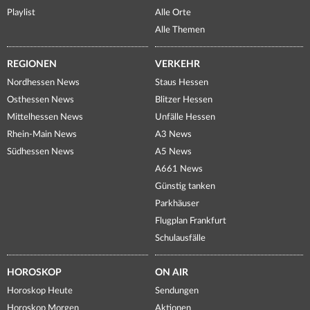
Playlist
Alle Orte
Alle Themen
REGIONEN
VERKEHR
Nordhessen News
Staus Hessen
Osthessen News
Blitzer Hessen
Mittelhessen News
Unfälle Hessen
Rhein-Main News
A3 News
Südhessen News
A5 News
A661 News
Günstig tanken
Parkhäuser
Flugplan Frankfurt
Schulausfälle
HOROSKOP
ON AIR
Horoskop Heute
Sendungen
Horoskop Morgen
Aktionen