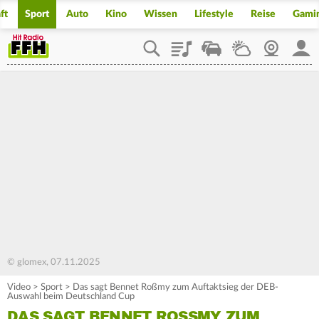
ft
Sport
Auto
Kino
Wissen
Lifestyle
Reise
Gami
Playlist
Staupilot
Wetter
Webcam
Mein
© glomex, 07.11.2025
Video
>
Sport
>
Das sagt Bennet Roßmy zum Auftaktsieg der DEB-
Auswahl beim Deutschland Cup
DAS SAGT BENNET ROSSMY ZUM A