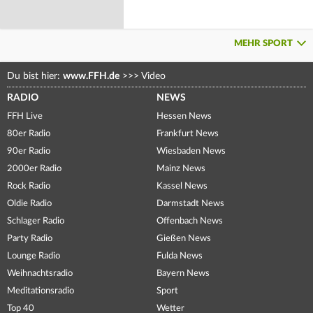
MEHR SPORT
Du bist hier:
www.FFH.de
>>>
Video
RADIO
NEWS
FFH Live
Hessen News
80er Radio
Frankfurt News
90er Radio
Wiesbaden News
2000er Radio
Mainz News
Rock Radio
Kassel News
Oldie Radio
Darmstadt News
Schlager Radio
Offenbach News
Party Radio
Gießen News
Lounge Radio
Fulda News
Weihnachtsradio
Bayern News
Meditationsradio
Sport
Top 40
Wetter