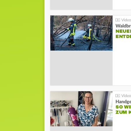
Waldbr
NEUE
ENTD
Handge
SO WI
ZUM 