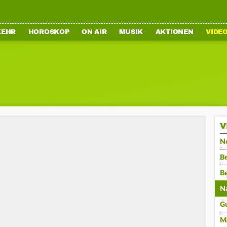
KEHR
HOROSKOP
ON AIR
MUSIK
AKTIONEN
VIDE
V
N
Be
B
N
G
M