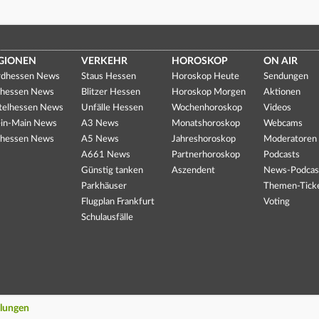
GIONEN
VERKEHR
HOROSKOP
ON AIR
dhessen News
Staus Hessen
Horoskop Heute
Sendungen
hessen News
Blitzer Hessen
Horoskop Morgen
Aktionen
telhessen News
Unfälle Hessen
Wochenhoroskop
Videos
in-Main News
A3 News
Monatshoroskop
Webcams
hessen News
A5 News
Jahreshoroskop
Moderatoren
A661 News
Partnerhoroskop
Podcasts
Günstig tanken
Aszendent
News-Podcas
Parkhäuser
Themen-Tick
Flugplan Frankfurt
Voting
Schulausfälle
llungen