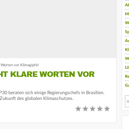
A
Mu
Wi
Sp
A
K
W
e Worten vor Klimagipfel
Li
HT KLARE WORTEN VOR
Re
G
0 beraten sich einige Regierungschefs in Brasilien.
 Zukunft des globalen Klimaschutzes.