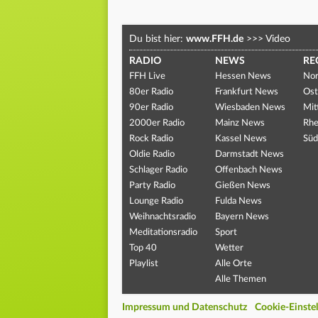
Du bist hier:
www.FFH.de
>>>
Video
RADIO
NEWS
RE
FFH Live
Hessen News
Nor
80er Radio
Frankfurt News
Ost
90er Radio
Wiesbaden News
Mit
2000er Radio
Mainz News
Rhe
Rock Radio
Kassel News
Süd
Oldie Radio
Darmstadt News
Schlager Radio
Offenbach News
Party Radio
Gießen News
Lounge Radio
Fulda News
Weihnachtsradio
Bayern News
Meditationsradio
Sport
Top 40
Wetter
Playlist
Alle Orte
Alle Themen
Impressum und Datenschutz
Cookie-Einste