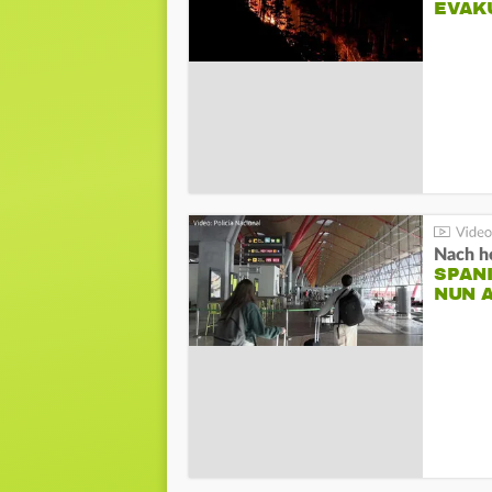
EVAK
Nach he
SPAN
NUN 