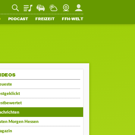
Playlist
Staupilot
Wetter
Webcam
Mein FFH
O
PODCAST
FREIZEIT
FFH-WELT
IDEOS
eueste
stgeklickt
estbewertet
achrichten
uten Morgen Hessen
agazin