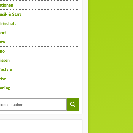
ktionen
sik & Stars
rtschaft
ort
uto
ino
issen
festyle
ise
aming