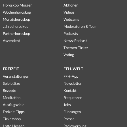
Horoskop Morgen
Aktionen
Wochenhoroskop
Videos
Monatshoroskop
Webcams
Jahreshoroskop
Moderatoren & Team
Partnerhoroskop
Podcasts
Aszendent
News-Podcast
Themen-Ticker
Voting
FREIZEIT
FFH-WELT
Veranstaltungen
FFH-App
Spielplätze
Newsletter
Rezepte
Kontakt
Meditation
Frequenzen
Ausflugsziele
Jobs
Freizeit-Tipps
Führungen
Ticketshop
Presse
Lotto Hessen
Radiowerbung