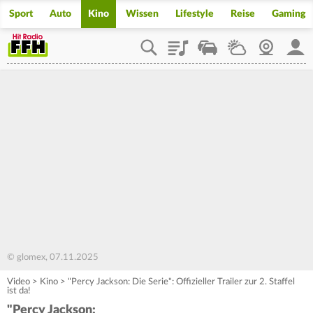
Sport
Auto
Kino
Wissen
Lifestyle
Reise
Gaming
Playlist
Staupilot
Wetter
Webcam
Mein
© glomex, 07.11.2025
Video
>
Kino
>
"Percy Jackson: Die Serie": Offizieller Trailer zur 2. Staffel
ist da!
"Percy Jackson: