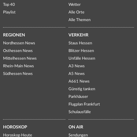
Top 40
Wetter
Playlist
Alle Orte
Alle Themen
REGIONEN
VERKEHR
Nordhessen News
Staus Hessen
Osthessen News
Blitzer Hessen
Mittelhessen News
Unfälle Hessen
Rhein-Main News
A3 News
Südhessen News
A5 News
A661 News
Günstig tanken
Parkhäuser
Flugplan Frankfurt
Schulausfälle
HOROSKOP
ON AIR
Horoskop Heute
Sendungen