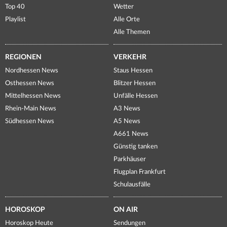
Top 40
Wetter
Playlist
Alle Orte
Alle Themen
REGIONEN
VERKEHR
Nordhessen News
Staus Hessen
Osthessen News
Blitzer Hessen
Mittelhessen News
Unfälle Hessen
Rhein-Main News
A3 News
Südhessen News
A5 News
A661 News
Günstig tanken
Parkhäuser
Flugplan Frankfurt
Schulausfälle
HOROSKOP
ON AIR
Horoskop Heute
Sendungen