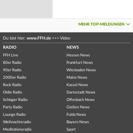
MEHR TOP-MELDUNGEN
Du bist hier:
www.FFH.de
>>>
Video
RADIO
NEWS
FFH Live
Hessen News
80er Radio
Frankfurt News
90er Radio
Wiesbaden News
2000er Radio
Mainz News
Rock Radio
Kassel News
Oldie Radio
Darmstadt News
Schlager Radio
Offenbach News
Party Radio
Gießen News
Lounge Radio
Fulda News
Weihnachtsradio
Bayern News
Meditationsradio
Sport