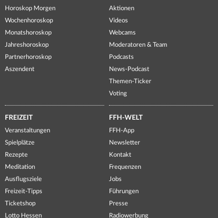
Horoskop Morgen
Aktionen
Wochenhoroskop
Videos
Monatshoroskop
Webcams
Jahreshoroskop
Moderatoren & Team
Partnerhoroskop
Podcasts
Aszendent
News-Podcast
Themen-Ticker
Voting
FREIZEIT
FFH-WELT
Veranstaltungen
FFH-App
Spielplätze
Newsletter
Rezepte
Kontakt
Meditation
Frequenzen
Ausflugsziele
Jobs
Freizeit-Tipps
Führungen
Ticketshop
Presse
Lotto Hessen
Radiowerbung