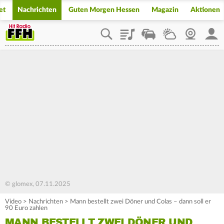
et
Nachrichten
Guten Morgen Hessen
Magazin
Aktionen
Playlist
Staupilot
Wetter
Webcam
Mein
© glomex, 07.11.2025
Video
>
Nachrichten
>
Mann bestellt zwei Döner und Colas – dann soll er
90 Euro zahlen
MANN BESTELLT ZWEI DÖNER UND