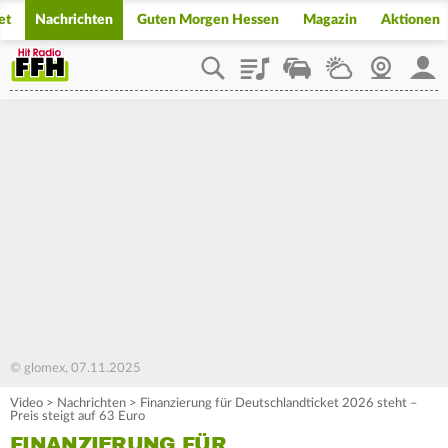
et
Nachrichten
Guten Morgen Hessen
Magazin
Aktionen
Playlist
Staupilot
Wetter
Webcam
Mein
© glomex, 07.11.2025
Video
>
Nachrichten
>
Finanzierung für Deutschlandticket 2026 steht –
Preis steigt auf 63 Euro
FINANZIERUNG FÜR