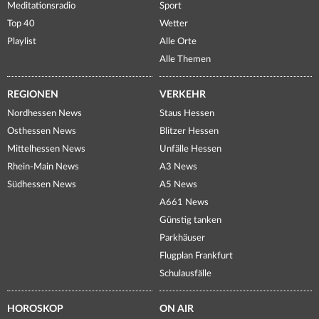
Meditationsradio
Sport
Top 40
Wetter
Playlist
Alle Orte
Alle Themen
REGIONEN
VERKEHR
Nordhessen News
Staus Hessen
Osthessen News
Blitzer Hessen
Mittelhessen News
Unfälle Hessen
Rhein-Main News
A3 News
Südhessen News
A5 News
A661 News
Günstig tanken
Parkhäuser
Flugplan Frankfurt
Schulausfälle
HOROSKOP
ON AIR