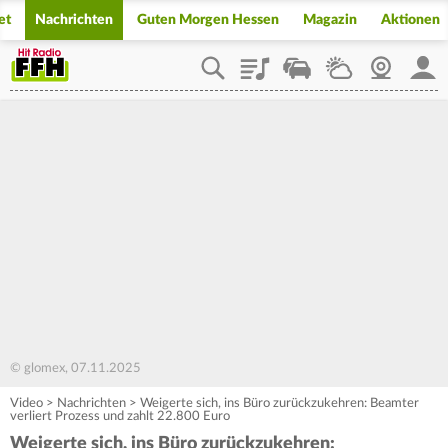
et
Nachrichten
Guten Morgen Hessen
Magazin
Aktionen
Playlist
Staupilot
Wetter
Webcam
Mein
© glomex, 07.11.2025
Video
>
Nachrichten
>
Weigerte sich, ins Büro zurückzukehren: Beamter
verliert Prozess und zahlt 22.800 Euro
Weigerte sich, ins Büro zurückzukehren: