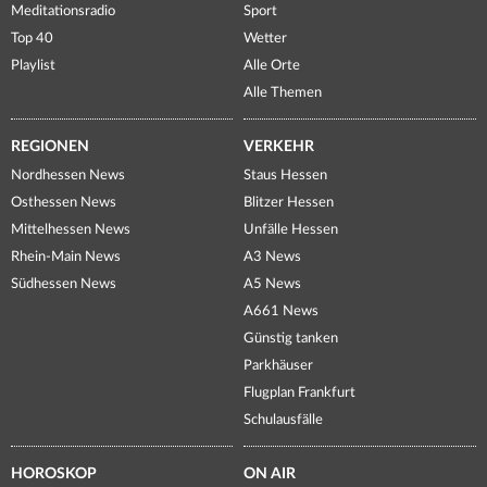
Meditationsradio
Sport
Top 40
Wetter
Playlist
Alle Orte
Alle Themen
REGIONEN
VERKEHR
Nordhessen News
Staus Hessen
Osthessen News
Blitzer Hessen
Mittelhessen News
Unfälle Hessen
Rhein-Main News
A3 News
Südhessen News
A5 News
A661 News
Günstig tanken
Parkhäuser
Flugplan Frankfurt
Schulausfälle
HOROSKOP
ON AIR