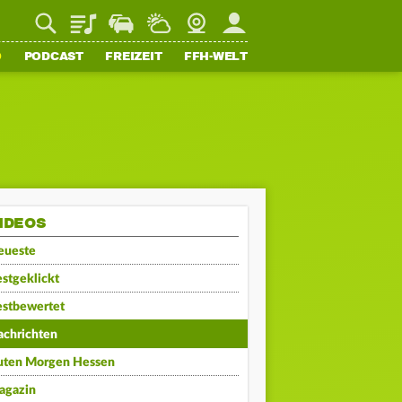
Playlist
Staupilot
Wetter
Webcam
Mein FFH
O
PODCAST
FREIZEIT
FFH-WELT
IDEOS
eueste
stgeklickt
estbewertet
achrichten
uten Morgen Hessen
agazin