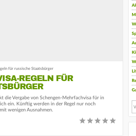
A
Mu
Wi
Sp
A
K
W
geln für russische Staatsbürger
Li
VISA-REGELN FÜR
Re
TSBÜRGER
G
t die Vergabe von Schengen-Mehrfachvisa für in
ich ein. Künftig werden in der Regel nur noch
- mit wenigen Ausnahmen.