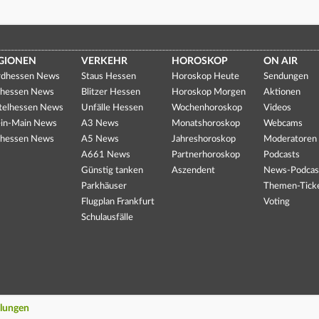
GIONEN
VERKEHR
HOROSKOP
ON AIR
dhessen News
Staus Hessen
Horoskop Heute
Sendungen
hessen News
Blitzer Hessen
Horoskop Morgen
Aktionen
telhessen News
Unfälle Hessen
Wochenhoroskop
Videos
in-Main News
A3 News
Monatshoroskop
Webcams
hessen News
A5 News
Jahreshoroskop
Moderatoren
A661 News
Partnerhoroskop
Podcasts
Günstig tanken
Aszendent
News-Podcas
Parkhäuser
Themen-Tick
Flugplan Frankfurt
Voting
Schulausfälle
llungen