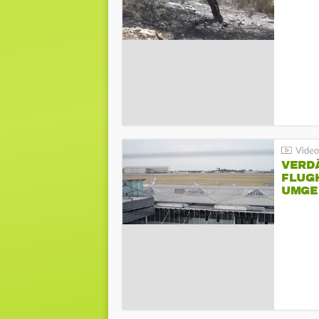
VERD
FLUGH
UMGE