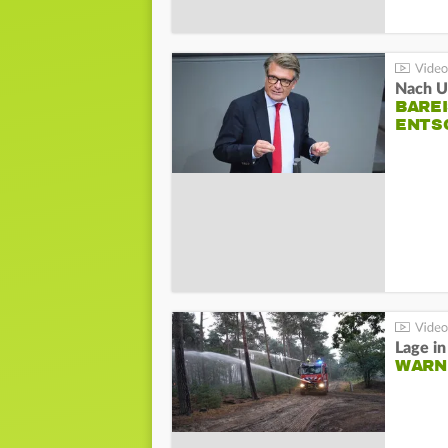
Nach Un
BAREI
NTSC
WARN