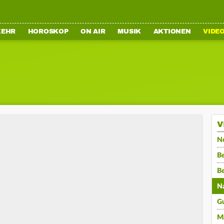
KEHR
HOROSKOP
ON AIR
MUSIK
AKTIONEN
VIDE
V
N
Be
B
N
G
M