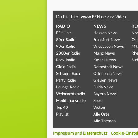
Du bist hier:
www.FFH.de
>>>
Video
RADIO
NEWS
RE
FFH Live
Hessen News
Nor
80er Radio
Frankfurt News
Ost
90er Radio
Wiesbaden News
Mit
2000er Radio
Mainz News
Rhe
Rock Radio
Kassel News
Süd
Oldie Radio
Darmstadt News
Schlager Radio
Offenbach News
Party Radio
Gießen News
Lounge Radio
Fulda News
Weihnachtsradio
Bayern News
Meditationsradio
Sport
Top 40
Wetter
Playlist
Alle Orte
Alle Themen
Impressum und Datenschutz
Cookie-Einste