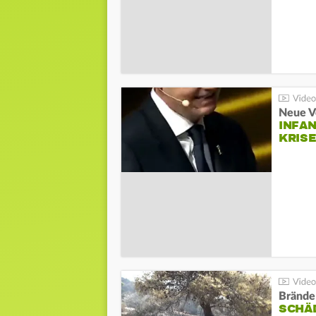
Neue V
INFA
KRIS
Brände
SCHÄ