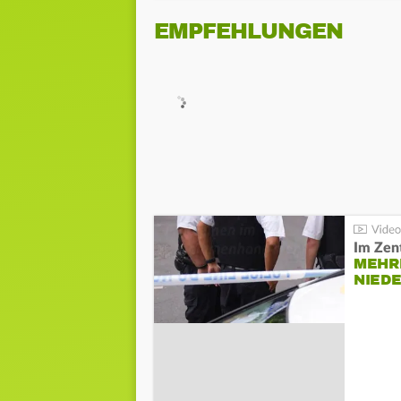
EMPFEHLUNGEN
Im Zen
MEHR
NIED