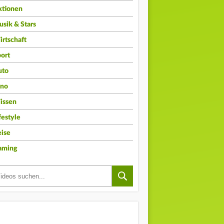
ktionen
sik & Stars
rtschaft
ort
uto
ino
issen
festyle
ise
aming