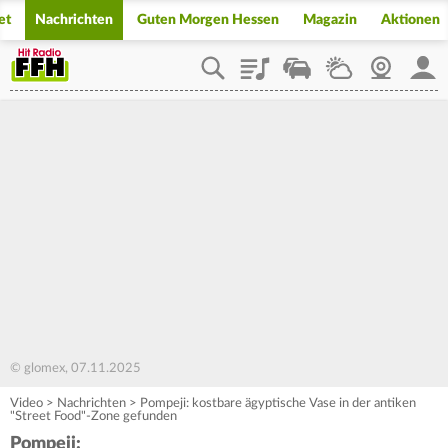
et
Nachrichten
Guten Morgen Hessen
Magazin
Aktionen
Playlist
Staupilot
Wetter
Webcam
Mein
© glomex, 07.11.2025
Video
>
Nachrichten
>
Pompeji: kostbare ägyptische Vase in der antiken
"Street Food"-Zone gefunden
Pompeji: