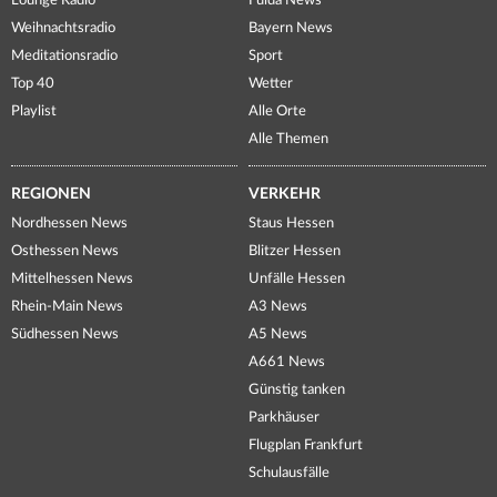
Lounge Radio
Fulda News
Weihnachtsradio
Bayern News
Meditationsradio
Sport
Top 40
Wetter
Playlist
Alle Orte
Alle Themen
REGIONEN
VERKEHR
Nordhessen News
Staus Hessen
Osthessen News
Blitzer Hessen
Mittelhessen News
Unfälle Hessen
Rhein-Main News
A3 News
Südhessen News
A5 News
A661 News
Günstig tanken
Parkhäuser
Flugplan Frankfurt
Schulausfälle