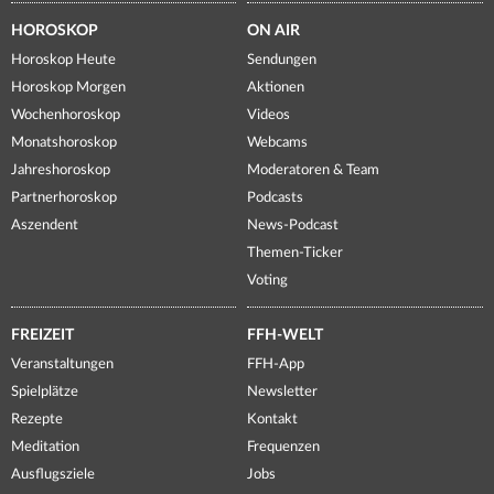
HOROSKOP
ON AIR
Horoskop Heute
Sendungen
Horoskop Morgen
Aktionen
Wochenhoroskop
Videos
Monatshoroskop
Webcams
Jahreshoroskop
Moderatoren & Team
Partnerhoroskop
Podcasts
Aszendent
News-Podcast
Themen-Ticker
Voting
FREIZEIT
FFH-WELT
Veranstaltungen
FFH-App
Spielplätze
Newsletter
Rezepte
Kontakt
Meditation
Frequenzen
Ausflugsziele
Jobs