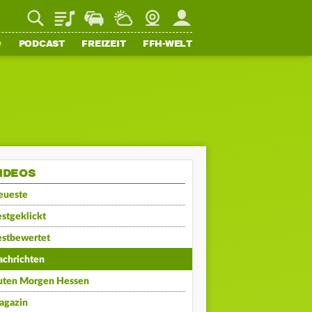
Playlist
Staupilot
Wetter
Webcam
Mein FFH
O
PODCAST
FREIZEIT
FFH-WELT
IDEOS
eueste
stgeklickt
estbewertet
achrichten
uten Morgen Hessen
agazin