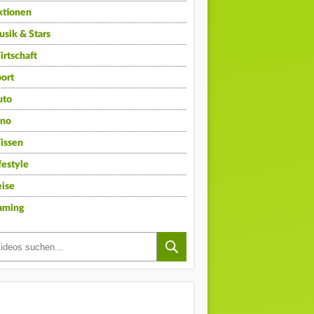
ktionen
sik & Stars
rtschaft
ort
uto
ino
issen
festyle
ise
aming