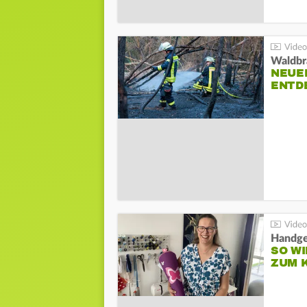
Waldbr
NEUE
ENTD
Handge
SO WI
ZUM 