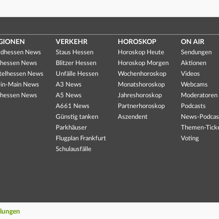
GIONEN
VERKEHR
HOROSKOP
ON AIR
dhessen News
Staus Hessen
Horoskop Heute
Sendungen
hessen News
Blitzer Hessen
Horoskop Morgen
Aktionen
telhessen News
Unfälle Hessen
Wochenhoroskop
Videos
in-Main News
A3 News
Monatshoroskop
Webcams
hessen News
A5 News
Jahreshoroskop
Moderatoren
A661 News
Partnerhoroskop
Podcasts
Günstig tanken
Aszendent
News-Podcas
Parkhäuser
Themen-Tick
Flugplan Frankfurt
Voting
Schulausfälle
llungen