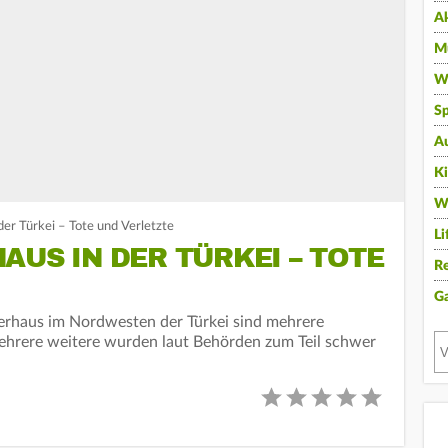
A
Mu
Wi
Sp
A
K
W
der Türkei – Tote und Verletzte
Li
AUS IN DER TÜRKEI – TOTE
Re
G
erhaus im Nordwesten der Türkei sind mehrere
rere weitere wurden laut Behörden zum Teil schwer