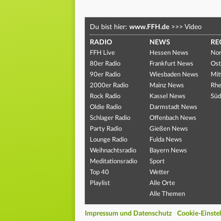
Du bist hier:
www.FFH.de
>>>
Video
RADIO
NEWS
RE
FFH Live
Hessen News
Nor
80er Radio
Frankfurt News
Ost
90er Radio
Wiesbaden News
Mit
2000er Radio
Mainz News
Rhe
Rock Radio
Kassel News
Süd
Oldie Radio
Darmstadt News
Schlager Radio
Offenbach News
Party Radio
Gießen News
Lounge Radio
Fulda News
Weihnachtsradio
Bayern News
Meditationsradio
Sport
Top 40
Wetter
Playlist
Alle Orte
Alle Themen
Impressum und Datenschutz
Cookie-Einste