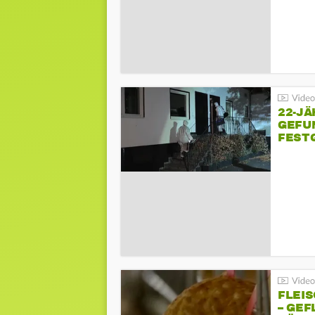
22-JÄ
GEFU
FEST
FLEI
– GEF