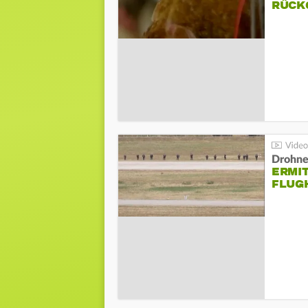
ÜCKG
Drohnen
ERMI
FLUG