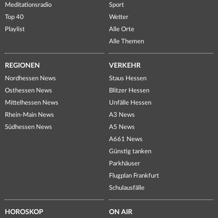
Meditationsradio
Sport
Top 40
Wetter
Playlist
Alle Orte
Alle Themen
REGIONEN
VERKEHR
Nordhessen News
Staus Hessen
Osthessen News
Blitzer Hessen
Mittelhessen News
Unfälle Hessen
Rhein-Main News
A3 News
Südhessen News
A5 News
A661 News
Günstig tanken
Parkhäuser
Flugplan Frankfurt
Schulausfälle
HOROSKOP
ON AIR