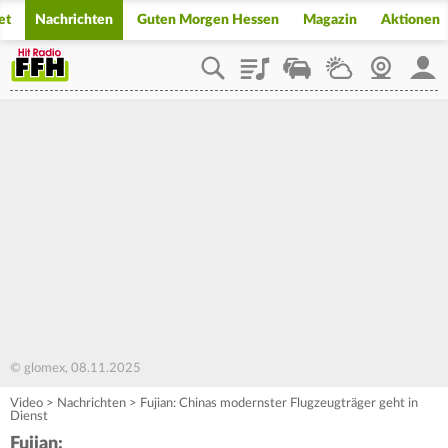
et
Nachrichten
Guten Morgen Hessen
Magazin
Aktionen
Playlist
Staupilot
Wetter
Webcam
Mein
© glomex, 08.11.2025
Video
>
Nachrichten
>
Fujian: Chinas modernster Flugzeugträger geht in
Dienst
Fujian: