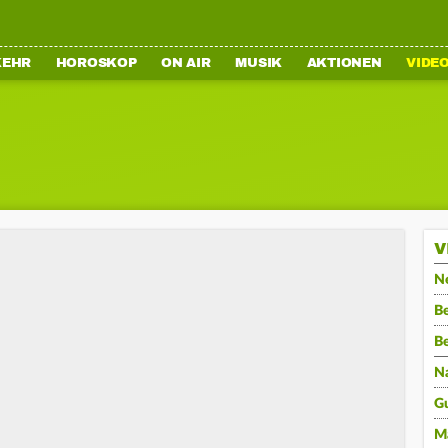
KEHR
HOROSKOP
ON AIR
MUSIK
AKTIONEN
VIDE
V
N
Be
B
N
G
M