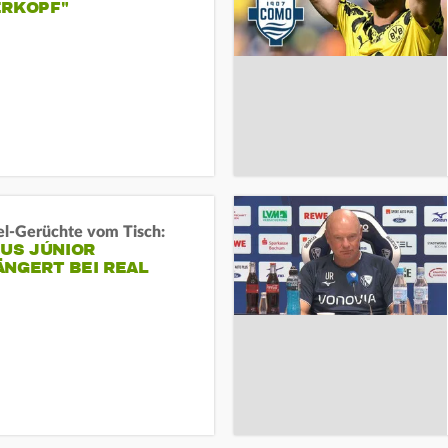
ERKOPF"
l-Gerüchte vom Tisch:
IUS JÚNIOR
ÄNGERT BEI REAL