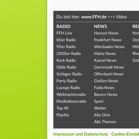
Du bist hier:
www.FFH.de
>>>
Video
RADIO
NEWS
RE
FFH Live
Hessen News
Nor
80er Radio
Frankfurt News
Ost
90er Radio
Wiesbaden News
Mit
2000er Radio
Mainz News
Rhe
Rock Radio
Kassel News
Süd
Oldie Radio
Darmstadt News
Schlager Radio
Offenbach News
Party Radio
Gießen News
Lounge Radio
Fulda News
Weihnachtsradio
Bayern News
Meditationsradio
Sport
Top 40
Wetter
Playlist
Alle Orte
Alle Themen
Impressum und Datenschutz
Cookie-Einste