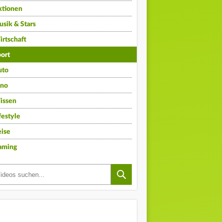
ktionen
sik & Stars
rtschaft
ort
uto
ino
issen
festyle
ise
aming