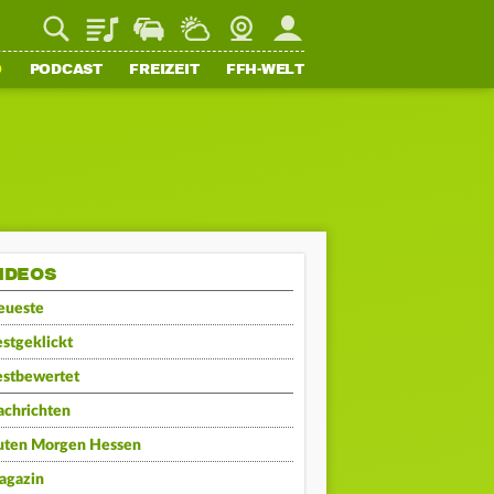
Playlist
Staupilot
Wetter
Webcam
Mein FFH
O
PODCAST
FREIZEIT
FFH-WELT
IDEOS
eueste
stgeklickt
estbewertet
achrichten
uten Morgen Hessen
agazin