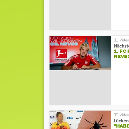
Nächste
1. FC
NEVE
Lücken
"HABE