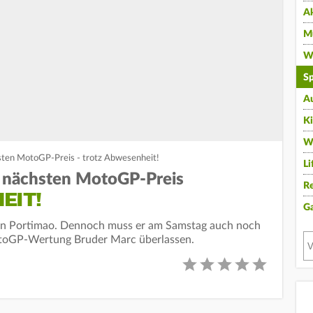
A
Mu
Wi
Sp
A
K
W
ten MotoGP-Preis - trotz Abwesenheit!
Li
 nächsten MotoGP-Preis
Re
EIT!
G
on Portimao. Dennoch muss er am Samstag auch noch
MotoGP-Wertung Bruder Marc überlassen.