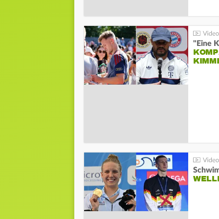
"Eine K
KOMPA
KIMM
Schwim
WELL