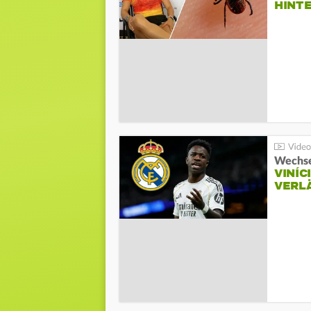
HINT
Wechse
VINÍC
VERL