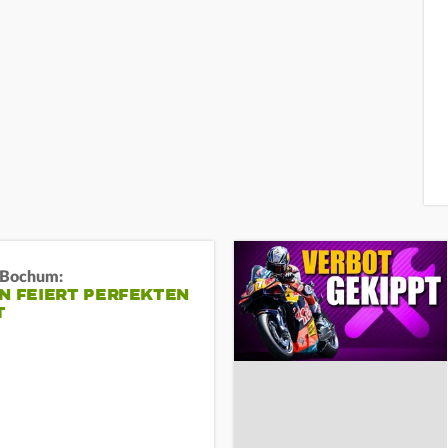
n Bochum:
N FEIERT PERFEKTEN
T