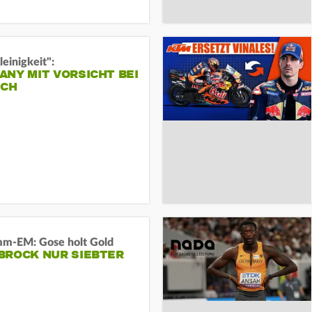
leinigkeit":
NY MIT VORSICHT BEI
ICH
m-EM: Gose holt Gold
BROCK NUR SIEBTER