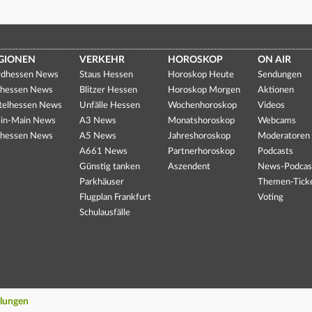
GIONEN
VERKEHR
HOROSKOP
ON AIR
dhessen News
Staus Hessen
Horoskop Heute
Sendungen
hessen News
Blitzer Hessen
Horoskop Morgen
Aktionen
telhessen News
Unfälle Hessen
Wochenhoroskop
Videos
in-Main News
A3 News
Monatshoroskop
Webcams
hessen News
A5 News
Jahreshoroskop
Moderatoren
A661 News
Partnerhoroskop
Podcasts
Günstig tanken
Aszendent
News-Podcas
Parkhäuser
Themen-Tick
Flugplan Frankfurt
Voting
Schulausfälle
llungen